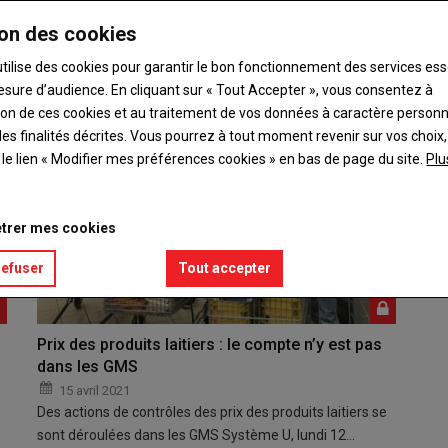
almas, directeur exécutif Carrefour France, et Éric…
on des cookies
utilise des cookies pour garantir le bon fonctionnement des services ess
esure d’audience. En cliquant sur « Tout Accepter », vous consentez à
ation de ces cookies et au traitement de vos données à caractère person
es finalités décrites. Vous pourrez à tout moment revenir sur vos choix,
t le lien « Modifier mes préférences cookies » en bas de page du site.
Plu
trer mes cookies
refuser
Tout accepter
Prix des produits laitiers : le compte n’y est pas
dans les GMS
15 avril 2021
Des actions de contrôles des prix des produits laitiers se
sont déroulées dans les GMS Système U, lundi 12…