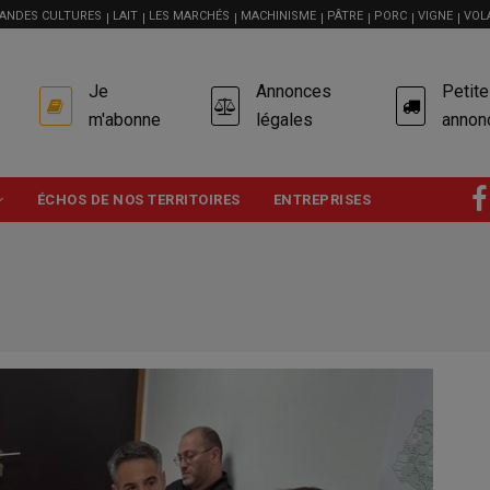
ANDES CULTURES
LAIT
LES MARCHÉS
MACHINISME
PÂTRE
PORC
VIGNE
VOL
USER
Je
Annonces
Petit
ACCOUNT
MENU
m'abonne
légales
annon
ÉCHOS DE NOS TERRITOIRES
ENTREPRISES