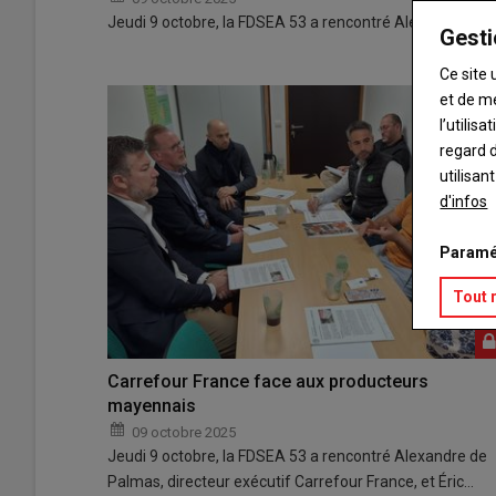
Jeudi 9 octobre, la FDSEA 53 a rencontré Alexandre de P
Gesti
Ce site 
et de m
l’utilis
regard d
utilisan
d'infos
Paramé
Tout 
Carrefour France face aux producteurs
mayennais
09 octobre 2025
Jeudi 9 octobre, la FDSEA 53 a rencontré Alexandre de
Palmas, directeur exécutif Carrefour France, et Éric…