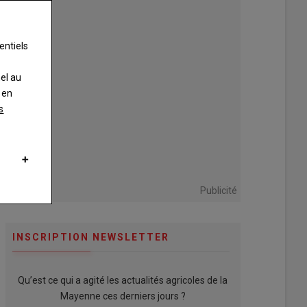
entiels
nel au
 en
s
Publicité
INSCRIPTION NEWSLETTER
Qu’est ce qui a agité les actualités agricoles de la
Mayenne ces derniers jours ?