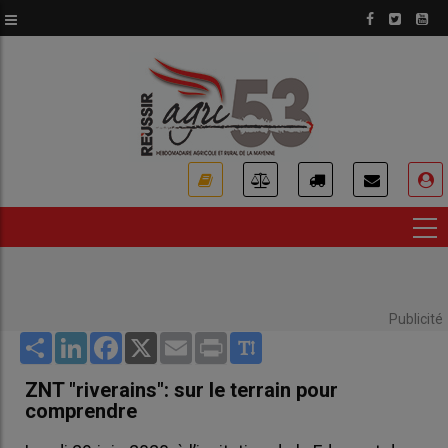
Aller
au
contenu
principal
USER
ACCOUNT
MENU
Publicité
Share
LinkedIn
Facebook
X
Email
Print
ZNT "riverains": sur le terrain pour
comprendre