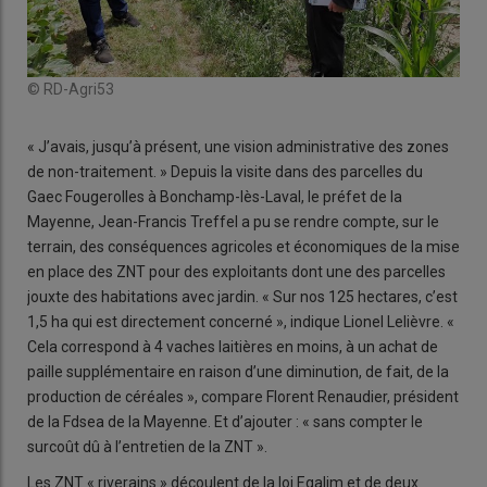
© RD-Agri53
« J’avais, jusqu’à présent, une vision administrative des zones
de non-traitement. » Depuis la visite dans des parcelles du
Gaec Fougerolles à Bonchamp-lès-Laval, le préfet de la
Mayenne, Jean-Francis Treffel a pu se rendre compte, sur le
terrain, des conséquences agricoles et économiques de la mise
en place des ZNT pour des exploitants dont une des parcelles
jouxte des habitations avec jardin. « Sur nos 125 hectares, c’est
1,5 ha qui est directement concerné », indique Lionel Lelièvre. «
Cela correspond à 4 vaches laitières en moins, à un achat de
paille supplémentaire en raison d’une diminution, de fait, de la
production de céréales », compare Florent Renaudier, président
de la Fdsea de la Mayenne. Et d’ajouter : « sans compter le
surcoût dû à l’entretien de la ZNT ».
Les ZNT « riverains » découlent de la loi Egalim et de deux