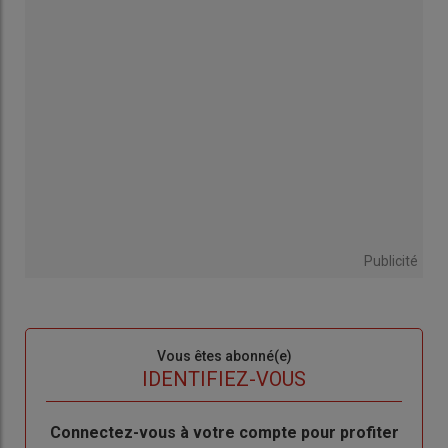
Publicité
Sous-
Vous êtes abonné(e)
titre
TITRE
IDENTIFIEZ-VOUS
Body
Connectez-vous à votre compte pour profiter