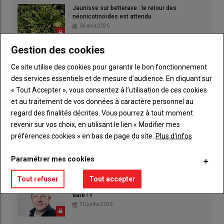
Jaunisse sur betterave : le retour des
néonicotinoïdes est attendu
06 août 2026
Gestion des cookies
Qu'attendre d'un maïs fourrage récolté sans
épi ?
Ce site utilise des cookies pour garantir le bon fonctionnement
06 août 2026
des services essentiels et de mesure d’audience. En cliquant sur
« Tout Accepter », vous consentez à l’utilisation de ces cookies
Terrena. Moissons : une récolte 2026 «
et au traitement de vos données à caractère personnel au
exceptionnellement précoce »
regard des finalités décrites. Vous pourrez à tout moment
06 août 2026
revenir sur vos choix, en utilisant le lien « Modifier mes
préférences cookies » en bas de page du site.
Plus d'infos
Fortes chaleurs et déficit fourrager : « Espérer
n’est pas une stratégie »
Paramétrer mes cookies
30 juillet 2026
Tout refuser
Tout accepter
Luc Smessaert : « Cette loi d'urgence fera
date ! »
30 juillet 2026