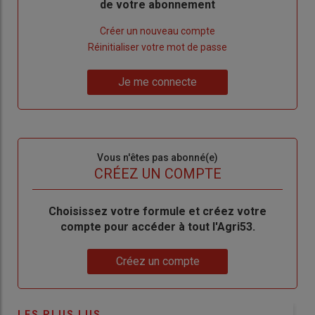
de votre abonnement
Lien
Créer un nouveau compte
"Créer
Lien
Réinitialiser votre mot de passe
un
"Réinitialiser
Lien
nouveau
votre
Je me connecte
"Je
compte"
mot
me
de
connecte"
passe"
Sous-
Vous n'êtes pas abonné(e)
titre
TITRE
CRÉEZ UN COMPTE
Body
Choisissez votre formule et créez votre
compte pour accéder à tout l'Agri53.
Lien
Créez un compte
LES PLUS LUS