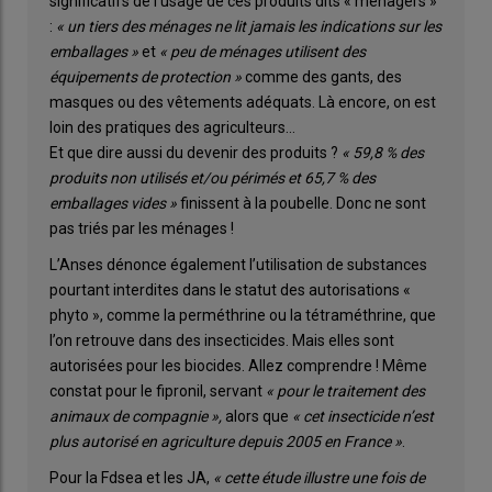
significatifs de l’usage de ces produits dits « ménagers »
:
« un tiers des ménages ne lit jamais les indications sur les
emballages »
et
« peu de ménages utilisent des
équipements de protection »
comme des gants, des
masques ou des vêtements adéquats. Là encore, on est
loin des pratiques des agriculteurs…
Et que dire aussi du devenir des produits ?
« 59,8 % des
produits non utilisés et/ou périmés et 65,7 % des
emballages vides »
finissent à la poubelle. Donc ne sont
pas triés par les ménages !
L’Anses dénonce également l’utilisation de substances
pourtant interdites dans le statut des autorisations «
phyto », comme la perméthrine ou la tétraméthrine, que
l’on retrouve dans des insecticides. Mais elles sont
autorisées pour les biocides. Allez comprendre ! Même
constat pour le fipronil, servant
« pour le traitement des
animaux de compagnie »,
alors que
« cet insecticide n’est
plus autorisé en agriculture depuis 2005 en France »
.
Pour la Fdsea et les JA,
« cette étude illustre une fois de