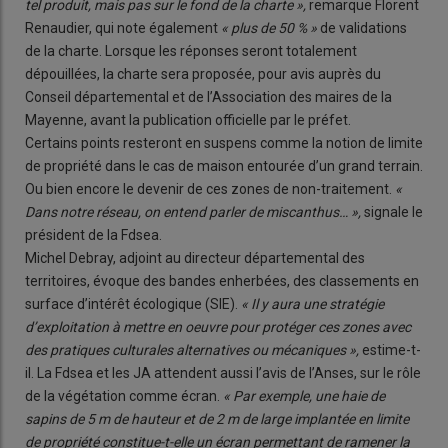
tel produit, mais pas sur le fond de la charte »,
remarque Florent
Renaudier, qui note également
« plus de 50 % »
de validations
de la charte. Lorsque les réponses seront totalement
dépouillées, la charte sera proposée, pour avis auprès du
Conseil départemental et de l’Association des maires de la
Mayenne, avant la publication officielle par le préfet.
Certains points resteront en suspens comme la notion de limite
de propriété dans le cas de maison entourée d’un grand terrain.
Ou bien encore le devenir de ces zones de non-traitement.
«
Dans notre réseau, on entend parler de miscanthus… »,
signale le
président de la Fdsea.
Michel Debray, adjoint au directeur départemental des
territoires, évoque des bandes enherbées, des classements en
surface d’intérêt écologique (SIE).
« Il y aura une stratégie
d’exploitation à mettre en oeuvre pour protéger ces zones avec
des pratiques culturales alternatives ou mécaniques »,
estime-t-
il. La Fdsea et les JA attendent aussi l’avis de l’Anses, sur le rôle
de la végétation comme écran.
« Par exemple, une haie de
sapins de 5 m de hauteur et de 2 m de large implantée en limite
de propriété constitue-t-elle un écran permettant de ramener la