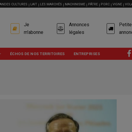
ANDES CULTURES
LAIT
LES MARCHÉS
MACHINISME
PÂTRE
PORC
VIGNE
VOL
USER
Je
Annonces
Petit
ACCOUNT
MENU
m'abonne
légales
annon
ÉCHOS DE NOS TERRITOIRES
ENTREPRISES