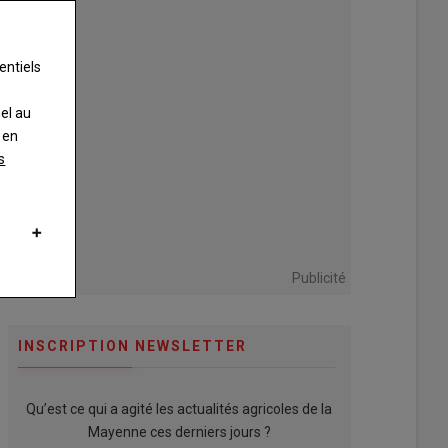
entiels
nel au
 en
s
Publicité
INSCRIPTION NEWSLETTER
Qu’est ce qui a agité les actualités agricoles de la
Mayenne ces derniers jours ?