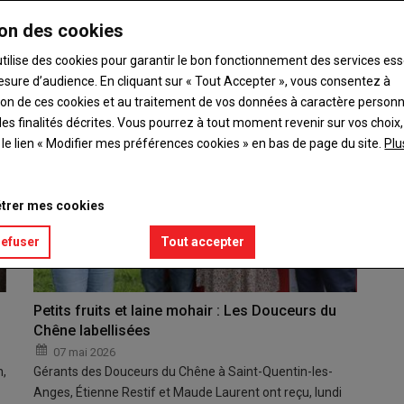
uvernement par 200 députés, dont les Mayennais…
on des cookies
utilise des cookies pour garantir le bon fonctionnement des services ess
esure d’audience. En cliquant sur « Tout Accepter », vous consentez à
ation de ces cookies et au traitement de vos données à caractère person
es finalités décrites. Vous pourrez à tout moment revenir sur vos choix,
t le lien « Modifier mes préférences cookies » en bas de page du site.
Plu
trer mes cookies
refuser
Tout accepter
Petits fruits et laine mohair : Les Douceurs du
Chêne labellisées
07 mai 2026
n,
Gérants des Douceurs du Chêne à Saint-Quentin-les-
Anges, Étienne Restif et Maude Laurent ont reçu, lundi