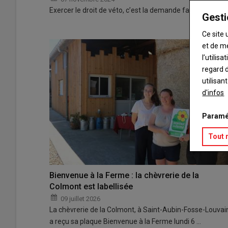
Exercer le droit de véto, c’est la demande faite au Go
Gesti
Ce site 
et de m
l’utilis
regard d
utilisan
d'infos
Paramé
Tout 
Bienvenue à la Ferme : la chèvrerie de la
Colmont est labellisée
09 juillet 2026
La chèvrerie de la Colmont, à Saint-Aubin-Fosse-Louvai
a reçu sa plaque Bienvenue à la Ferme lundi 6 …