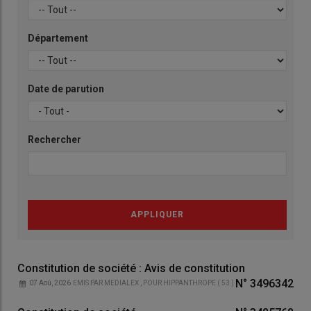
Département
Date de parution
Rechercher
Constitution de société : Avis de constitution
N°
3496342
07 Aoû, 2026
EMIS PAR
MEDIALEX
, POUR
HIPPANTHROPE
(
53
)