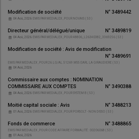
Modification de société
N°
3489442
04 Aoû, 2026
EMIS PAR
MEDIALEX
, POUR
NOVAIS
(
53
)
Directeur général/délégué/unique
N°
3489819
04 Aoû, 2026
EMIS PAR
MEDIALEX
, POUR
48806_L26340382_3369256
(
53
)
Modification de société : Avis de modification
N°
3489691
EMIS PAR
MEDIALEX
, POUR
26.LG/AL.51269.MS5 EARL LA GIRAUDIERE
(
53
)
04 Aoû, 2026
Commissaire aux comptes : NOMINATION
COMMISSAIRE AUX COMPTES
N°
3490388
04 Aoû, 2026
EMIS PAR
MEDIALEX
, POUR
SYSTEM B
(
53
)
Moitié capital sociale : Avis
N°
3488213
01 Aoû, 2026
EMIS PAR
MEDIALEX
, POUR
PORSOLT - NON DISSO
(
53
)
Fonds de commerce
N°
3488865
EMIS PAR
MEDIALEX
, POUR
CODE AFFAIRE FORMALITÉ : 00206068
(
53
)
01 Aoû, 2026