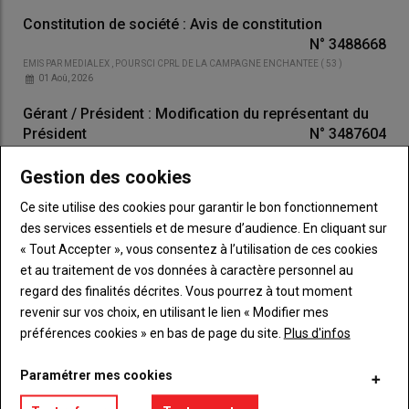
Constitution de société : Avis de constitution
N°
3488668
EMIS PAR
MEDIALEX
, POUR
SCI CPRL DE LA CAMPAGNE ENCHANTEE
(
53
)
01 Aoû, 2026
Gérant / Président : Modification du représentant du
Président
N°
3487604
EMIS PAR
MEDIALEX
, POUR
EPE - AGNO DÉM MLB ET NOM OPO
(
53
)
01 Aoû, 2026
Gestion des cookies
Constitution de société : Avis de constitution
Ce site utilise des cookies pour garantir le bon fonctionnement
N°
3488773
des services essentiels et de mesure d’audience. En cliquant sur
01 Aoû, 2026
EMIS PAR
MEDIALEX
, POUR
MIDWIVES CHEZ FERNAND.
(
53
)
« Tout Accepter », vous consentez à l’utilisation de ces cookies
et au traitement de vos données à caractère personnel au
Dissolution anticipée : Dissolution anticipée
regard des finalités décrites. Vous pourrez à tout moment
N°
3482252
revenir sur vos choix, en utilisant le lien « Modifier mes
29 Jul, 2026
EMIS PAR
MEDIALEX
, POUR
FROISSARD CLAUDE DISSOLUTION
(
53
)
préférences cookies » en bas de page du site.
Plus d'infos
Commissaire aux comptes : Nomination de
commissaires aux comptes
N°
3477514
Paramétrer mes cookies
28 Jul, 2026
EMIS PAR
MEDIALEX
, POUR
AAK/KBP/MP/STTM
(
53
)