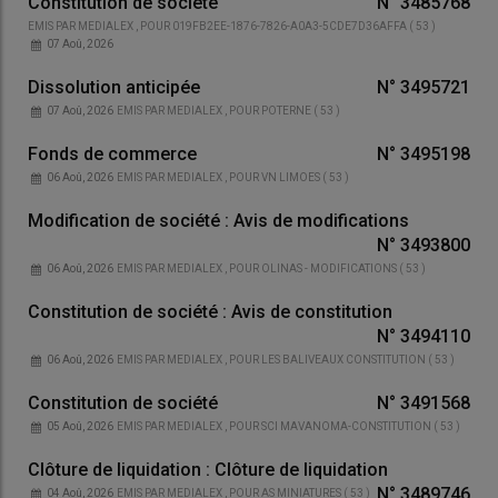
Constitution de société
N°
3485768
EMIS PAR
MEDIALEX
, POUR
019FB2EE-1876-7826-A0A3-5CDE7D36AFFA
(
53
)
07 Aoû, 2026
Dissolution anticipée
N°
3495721
07 Aoû, 2026
EMIS PAR
MEDIALEX
, POUR
POTERNE
(
53
)
Fonds de commerce
N°
3495198
06 Aoû, 2026
EMIS PAR
MEDIALEX
, POUR
VN LIMOES
(
53
)
Modification de société : Avis de modifications
N°
3493800
06 Aoû, 2026
EMIS PAR
MEDIALEX
, POUR
OLINAS - MODIFICATIONS
(
53
)
Constitution de société : Avis de constitution
N°
3494110
06 Aoû, 2026
EMIS PAR
MEDIALEX
, POUR
LES BALIVEAUX CONSTITUTION
(
53
)
Constitution de société
N°
3491568
05 Aoû, 2026
EMIS PAR
MEDIALEX
, POUR
SCI MAVANOMA-CONSTITUTION
(
53
)
Clôture de liquidation : Clôture de liquidation
N°
3489746
04 Aoû, 2026
EMIS PAR
MEDIALEX
, POUR
AS MINIATURES
(
53
)