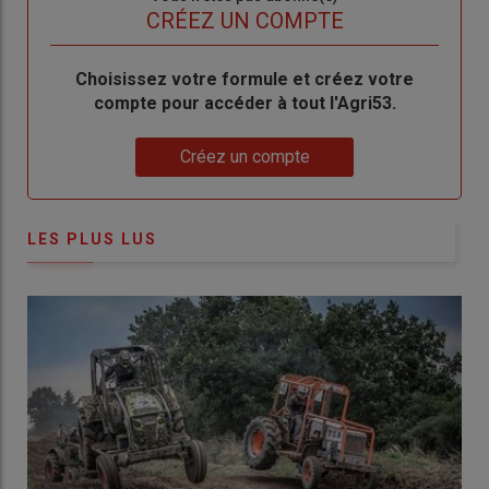
titre
TITRE
CRÉEZ UN COMPTE
Body
Choisissez votre formule et créez votre
compte pour accéder à tout l'Agri53.
Lien
Créez un compte
LES PLUS LUS