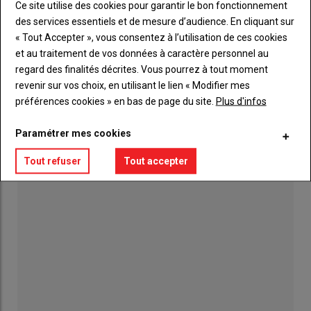
16 juillet 2026
Ce site utilise des cookies pour garantir le bon fonctionnement
des services essentiels et de mesure d’audience. En cliquant sur
« Tout Accepter », vous consentez à l’utilisation de ces cookies
Chloé Gasté, la passion des concours à la
sauce Parthenaise
et au traitement de vos données à caractère personnel au
16 juillet 2026
regard des finalités décrites. Vous pourrez à tout moment
revenir sur vos choix, en utilisant le lien « Modifier mes
préférences cookies » en bas de page du site.
Plus d'infos
Tout juste retraité, Loïc Vallée participe à son
premier Cima
16 juillet 2026
Paramétrer mes cookies
Tout refuser
Tout accepter