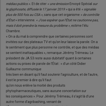
médias publics ».
Et de citer
« une émission
Envoyé Spécial
sur
le glyphosate, diffusée le 17 janvier 2019 »
qui a été
« signalée
plus de 500 fois au CSA »,
sans que cet organisme
« de contrôle
d’État
» intervienne.
« J’ose espérer que l’État ne cautionne pas,
mais il doit prendre la mesure du problème »,
estime l’élu
Chambre.
« On a du mal à comprendre que certaines personnes sont
invitées sur des plateaux TV et qu’on leur laisse la parole. On a
le sentiment que plus personne ne contrôle, et que des médias
se sentent inattaquables », remarque Jérémy Trémeau. Le
président de JA 53 reste aussi dubitatif quant à certaines
actions ou prises de parole de l’État : « d’un côté Didier
Guillaume communique
très bien en disant qu’il faut soutenir l’agriculture, et de l’autre,
il est le premier à dire qu’il faut
qu’on nous enlève la moitié des produits
phytopharmaceutiques, sans aucune concertation sur
les conséquences ». Pour Jérémy Trémeau, il s’agit là d’une
autre forme d’agribashing, venant de