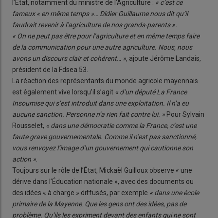
l’État, notamment du ministre de l’Agriculture :
« c’est ce
fameux « en même temps »… Didier Guillaume nous dit qu’il
faudrait revenir à l’agriculture de nos grands-parents ».
« On ne peut pas être pour l’agriculture et en même temps faire
de la communication pour une autre agriculture. Nous, nous
avons un discours clair et cohérent… »
, ajoute Jérôme Landais,
président de la Fdsea 53.
La réaction des représentants du monde agricole mayennais
est également vive lorsqu’il s’agit
« d’un député La France
Insoumise qui s’est introduit dans une exploitation. Il n’a eu
aucune sanction. Personne n’a rien fait contre lui. »
Pour Sylvain
Rousselet,
« dans une démocratie comme la France, c’est une
faute grave gouvernementale. Comme il n’est pas sanctionné,
vous renvoyez l’image d’un gouvernement qui cautionne son
action »
.
Toujours sur le rôle de l’État, Mickaël Guilloux observe « une
dérive dans l’Éducation nationale », avec des documents ou
des idées « à charge » diffusés, par exemple
« dans une école
primaire de la Mayenne
.
Que les gens ont des idées, pas de
problème. Qu’ils les expriment devant des enfants qui ne sont