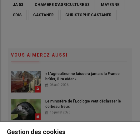
JA 53
CHAMBRE D'AGRICULTURE 53
MAYENNE
SDIS
CASTANER
CHRISTOPHE CASTANER
VOUS AIMEREZ AUSSI
« L'agriculteur ne laissera jamais la France
brûler, il ira aider »
06 août 2026
Le ministère de l'Écologie veut déclasser le
corbeau freux
16 juillet 2026
Gestion des cookies
Le banc d'essai, la solution pour vérifier la
puissance de votre moteur