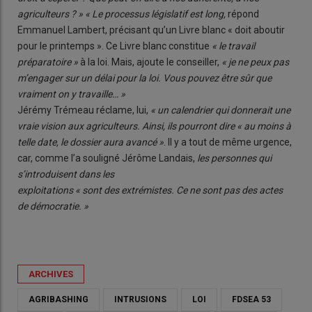
agriculteurs ? » « Le processus législatif est long,
répond
Emmanuel Lambert, précisant qu’un Livre blanc « doit aboutir
pour le printemps ». Ce Livre blanc constitue
« le travail
préparatoire »
à la loi. Mais, ajoute le conseiller,
« je ne peux pas
m’engager sur un délai pour la loi. Vous pouvez être sûr que
vraiment on y travaille… »
Jérémy Trémeau réclame, lui,
« un calendrier qui donnerait une
vraie vision aux agriculteurs. Ainsi, ils pourront dire « au moins à
telle date, le dossier aura avancé »
. Il y a tout de même urgence,
car, comme l’a souligné Jérôme Landais,
les personnes qui
s’introduisent dans les
exploitations « sont des extrémistes. Ce ne sont pas des actes
de démocratie. »
ARCHIVES
AGRIBASHING
INTRUSIONS
LOI
FDSEA 53