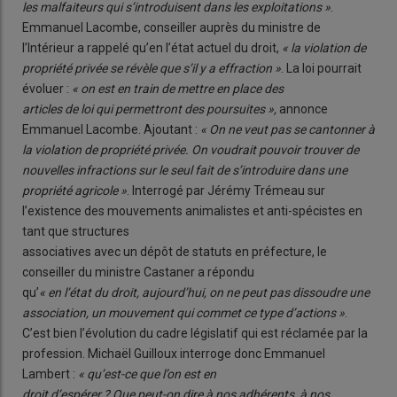
les malfaiteurs qui s’introduisent dans les exploitations »
.
Emmanuel Lacombe, conseiller auprès du ministre de
l’Intérieur a rappelé qu’en l’état actuel du droit,
« la violation de
propriété privée se révèle que s’il y a effraction »
. La loi pourrait
évoluer :
« on est en train de mettre en place des
articles de loi qui permettront des poursuites »,
annonce
Emmanuel Lacombe. Ajoutant :
« On ne veut pas se cantonner à
la violation de propriété privée. On voudrait pouvoir trouver de
nouvelles infractions sur le seul fait de s’introduire dans une
propriété agricole »
. Interrogé par Jérémy Trémeau sur
l’existence des mouvements animalistes et anti-spécistes en
tant que structures
associatives avec un dépôt de statuts en préfecture, le
conseiller du ministre Castaner a répondu
qu’
« en l’état du droit, aujourd’hui, on ne peut pas dissoudre une
association, un mouvement qui commet ce type d’actions »
.
C’est bien l’évolution du cadre législatif qui est réclamée par la
profession. Michaël Guilloux interroge donc Emmanuel
Lambert :
« qu’est-ce que l’on est en
droit d’espérer ? Que peut-on dire à nos adhérents, à nos