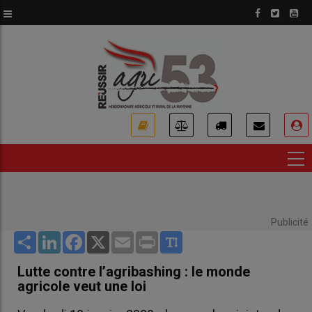
Aller
au
contenu
principal
USER
ACCOUNT
MENU
Publicité
Share
LinkedIn
Facebook
X
Email
Print
Lutte contre l’agribashing : le monde
agricole veut une loi