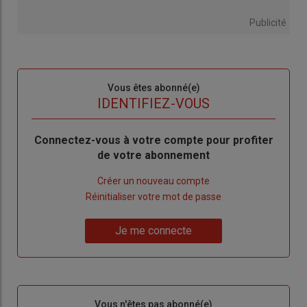
Publicité
Sous-
Vous êtes abonné(e)
titre
TITRE
IDENTIFIEZ-VOUS
Body
Connectez-vous à votre compte pour profiter
de votre abonnement
Lien
Créer un nouveau compte
"Créer
Lien
Réinitialiser votre mot de passe
un
"Réinitialiser
Lien
nouveau
votre
Je me connecte
"Je
compte"
mot
me
de
connecte"
passe"
Sous-
Vous n'êtes pas abonné(e)