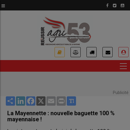
Aller
au
contenu
principal
USER
ACCOUNT
MENU
Publicité
Share
LinkedIn
Facebook
X
Email
Print
La Mayennette : nouvelle baguette 100 %
mayennaise !