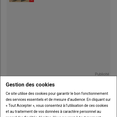
Publicité
Gestion des cookies
Ce site utilise des cookies pour garantir le bon fonctionnement
Sous-
Vous êtes abonné(e)
des services essentiels et de mesure d’audience. En cliquant sur
titre
TITRE
IDENTIFIEZ-VOUS
« Tout Accepter », vous consentez à l’utilisation de ces cookies
et au traitement de vos données à caractère personnel au