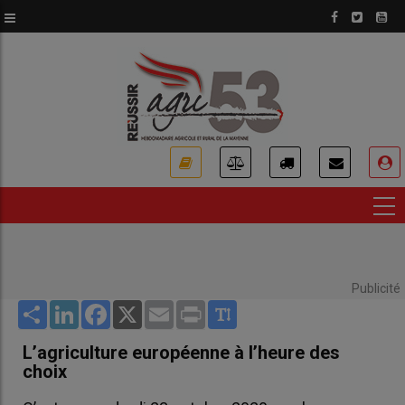
Aller
au
contenu
principal
USER
ACCOUNT
MENU
Publicité
Share
LinkedIn
Facebook
X
Email
Print
L’agriculture européenne à l’heure des
choix