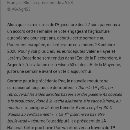
François Blot, co-président de JA 53.
© VG-Agri53
Alors que les ministres de l’Agriculture des 27 sont parvenus à
un accord cette semaine
,
le vote engageant l’agriculture
européenne pour sept ans, débattu cette semaine au
Parlement européen, doit intervenir ce vendredi 23 octobre
2020. Pour y voir plus clair, les eurodéputés Valérie Hayer et
Jérémy Decerle se sont rendus dans l’Earl de la Pléchardière, à
Argentré, à l’invitation de la Fdsea 53 et des JA de la Mayenne,
juste une semaine avant ce vote d’aujourd’hui.
Comme pour la précédente Pac, la nouvelle mouture se
er
composerait toujours de deux piliers.
« Dans le 1
pilier, on
retrouverait les aides directes basées sur des paiements couplés
à la production, donc à la vache allaitante, à la vache laitière, au
mouton… »,
souligne Jérémy Decerle. Avec
« en plus, 30 %
er
d’aides au verdissement ». « Ce 1
pilier ne va pas être
bouleversé »,
résume l’eurodéputé, ex-président de JA
er
National. Cette prochaine Pac va retrouver au travers du 1