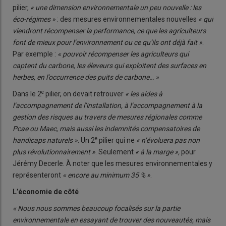
pilier,
« une dimension environnementale un peu nouvelle : les
éco-régimes »
: des mesures environnementales nouvelles
« qui
viendront récompenser la performance, ce que les agriculteurs
font de mieux pour l’environnement ou ce qu’ils ont déjà fait »
.
Par exemple :
« pouvoir récompenser les agriculteurs qui
captent du carbone, les éleveurs qui exploitent des surfaces en
herbes, en l’occurrence des puits de carbone… »
e
Dans le 2
pilier, on devait retrouver
« les aides à
l’accompagnement de l’installation, à l’accompagnement à la
gestion des risques au travers de mesures régionales comme
Pcae ou Maec, mais aussi les indemnités compensatoires de
e
handicaps naturels »
. Un 2
pilier qui ne
« n’évoluera pas non
plus révolutionnairement »
. Seulement
« à la marge »,
pour
Jérémy Decerle. À noter que les mesures environnementales y
représenteront
« encore au minimum 35 % »
.
L’économie de côté
« Nous nous sommes beaucoup focalisés sur la partie
environnementale en essayant de trouver des nouveautés, mais