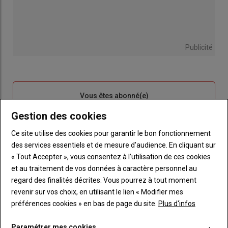
Publicité
Sous-
Vous êtes abonné(e)
titre
TITRE
IDENTIFIEZ-VOUS
Gestion des cookies
Ce site utilise des cookies pour garantir le bon fonctionnement
Body
Connectez-vous à votre compte pour profiter
des services essentiels et de mesure d’audience. En cliquant sur
de votre abonnement
« Tout Accepter », vous consentez à l’utilisation de ces cookies
Lien
Créer un nouveau compte
et au traitement de vos données à caractère personnel au
"Créer
Lien
Réinitialiser votre mot de passe
regard des finalités décrites. Vous pourrez à tout moment
un
"Réinitialiser
revenir sur vos choix, en utilisant le lien « Modifier mes
Lien
nouveau
votre
Je me connecte
préférences cookies » en bas de page du site.
Plus d'infos
"Je
compte"
mot
me
de
Paramétrer mes cookies