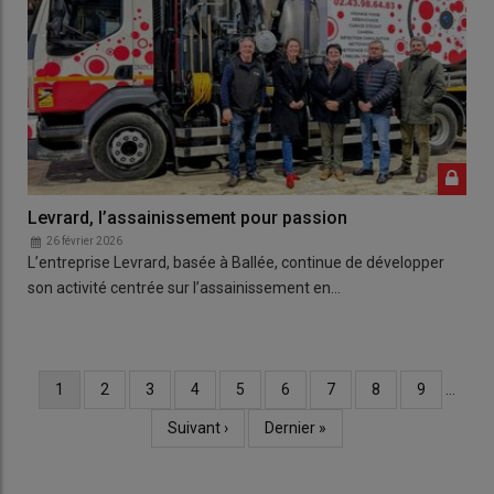
Levrard, l’assainissement pour passion
26 février 2026
L’entreprise Levrard, basée à Ballée, continue de développer
son activité centrée sur l’assainissement en…
Page
1
Page
2
Page
3
Page
4
Page
5
Page
6
Page
7
Page
8
Page
9
…
Pagination
courante
Page
Suivant ›
Dernière
Dernier »
suivante
page