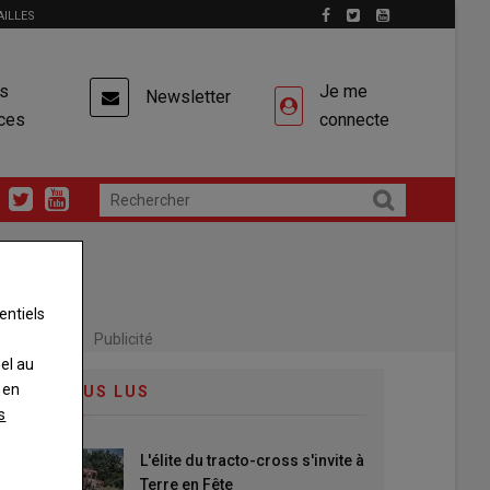
AILLES
es
Je me
Newsletter
ces
connecte
entiels
Publicité
nel au
 en
LES PLUS LUS
s
L'élite du tracto-cross s'invite à
Terre en Fête