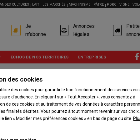
ANDES CULTURES
LAIT
LES MARCHÉS
MACHINISME
PÂTRE
PORC
VIGNE
VOL
USER
Je
Annonces
Petit
ACCOUNT
MENU
m'abonne
légales
annon
ÉCHOS DE NOS TERRITOIRES
ENTREPRISES
on des cookies
utilise des cookies pour garantir le bon fonctionnement des services ess
esure d’audience. En cliquant sur « Tout Accepter », vous consentez à
ation de ces cookies et au traitement de vos données à caractère person
es finalités décrites. Vous pourrez à tout moment revenir sur vos choix,
t le lien « Modifier mes préférences cookies » en bas de page du site.
Plu