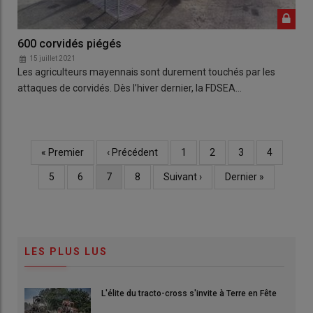
600 corvidés piégés
15 juillet 2021
Les agriculteurs mayennais sont durement touchés par les
attaques de corvidés. Dès l’hiver dernier, la FDSEA…
Première
« Premier
Page
‹ Précédent
Page
1
Page
2
Page
3
Page
4
Pagination
page
précédente
Page
5
Page
6
Page
7
Page
8
Page
Suivant ›
Dernière
Dernier »
courante
suivante
page
LES PLUS LUS
L'élite du tracto-cross s'invite à Terre en Fête