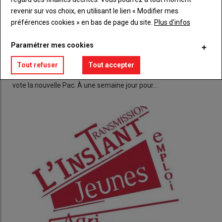
revenir sur vos choix, en utilisant le lien « Modifier mes
préférences cookies » en bas de page du site.
Plus d'infos
Paramétrer mes cookies
L’agriculture européenne à l’heure des choix
Tout refuser
Tout accepter
22 octobre 2020
C’est ce vendredi 23 octobre 2020 que le Parlement européen
vote la nouvelle Pac. À une semaine jour pour…