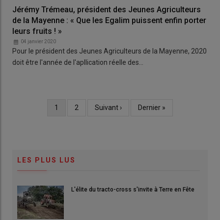
Jérémy Trémeau, président des Jeunes Agriculteurs
de la Mayenne : « Que les Egalim puissent enfin porter
leurs fruits ! »
04 janvier 2020
Pour le président des Jeunes Agriculteurs de la Mayenne, 2020
doit être l'année de l'apllication réelle des…
Page
1
Page
2
Page
Suivant ›
Dernière
Dernier »
Pagination
courante
suivante
page
LES PLUS LUS
L'élite du tracto-cross s'invite à Terre en Fête