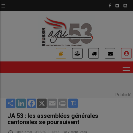
Aller
au
contenu
principal
USER
ACCOUNT
MENU
Publicité
Share
LinkedIn
Facebook
X
Email
Print
JA 53 : les assemblées générales
cantonales se poursuivent
Publié le
mar 10/12/2019 - 15:45
- Par
Vincent Gross