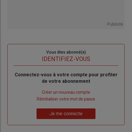
Publicité
Sous-
Vous êtes abonné(e)
titre
TITRE
IDENTIFIEZ-VOUS
Body
Connectez-vous à votre compte pour profiter
de votre abonnement
Lien
Créer un nouveau compte
"Créer
Lien
Réinitialiser votre mot de passe
un
"Réinitialiser
Lien
nouveau
votre
Je me connecte
"Je
compte"
mot
me
de