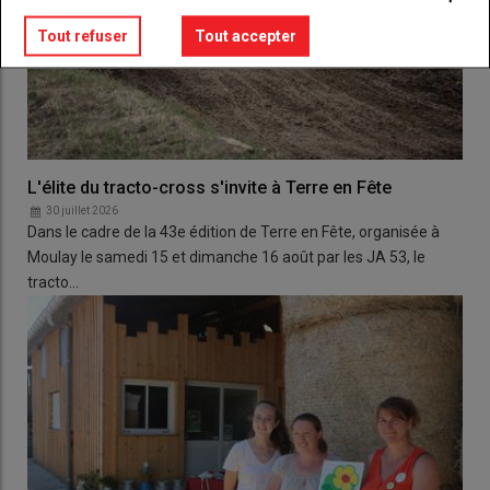
Tout refuser
Tout accepter
L'élite du tracto-cross s'invite à Terre en Fête
30 juillet 2026
Dans le cadre de la 43e édition de Terre en Fête, organisée à
Moulay le samedi 15 et dimanche 16 août par les JA 53, le
tracto…