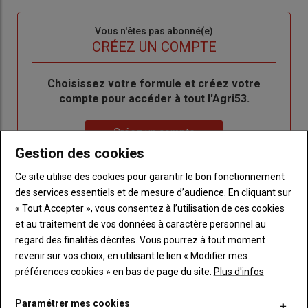
connecte"
passe"
Sous-
Vous n'êtes pas abonné(e)
titre
TITRE
CRÉEZ UN COMPTE
Body
Choisissez votre formule et créez votre
compte pour accéder à tout l'Agri53.
Lien
Créez un compte
Gestion des cookies
Ce site utilise des cookies pour garantir le bon fonctionnement
LES PLUS LUS
des services essentiels et de mesure d’audience. En cliquant sur
« Tout Accepter », vous consentez à l’utilisation de ces cookies
et au traitement de vos données à caractère personnel au
regard des finalités décrites. Vous pourrez à tout moment
revenir sur vos choix, en utilisant le lien « Modifier mes
préférences cookies » en bas de page du site.
Plus d'infos
Paramétrer mes cookies