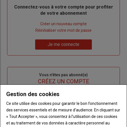
Body
Connectez-vous à votre compte pour profiter
de votre abonnement
Lien
Créer un nouveau compte
"Créer
Lien
Réinitialiser votre mot de passe
un
"Réinitialiser
Lien
nouveau
votre
Je me connecte
"Je
compte"
mot
me
de
connecte"
passe"
Sous-
Vous n'êtes pas abonné(e)
titre
TITRE
CRÉEZ UN COMPTE
Gestion des cookies
Body
Choisissez votre formule et créez votre
compte pour accéder à tout l'Agri53.
Ce site utilise des cookies pour garantir le bon fonctionnement
des services essentiels et de mesure d’audience. En cliquant sur
Lien
Créez un compte
« Tout Accepter », vous consentez à l’utilisation de ces cookies
et au traitement de vos données à caractère personnel au