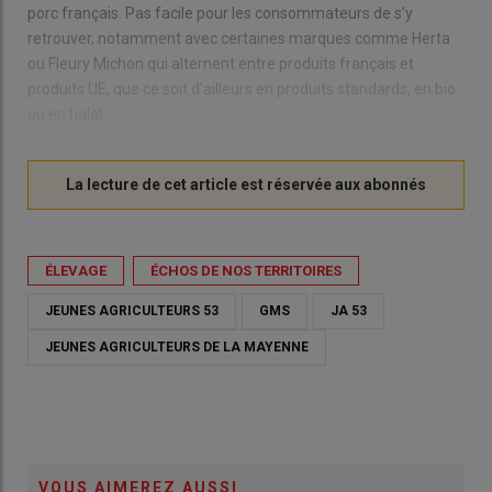
porc français. Pas facile pour les consommateurs de s’y
retrouver, notamment avec certaines marques comme Herta
ou Fleury Michon qui alternent entre produits français et
produits UE, que ce soit d’ailleurs en produits standards, en bio
ou en halal.
ÉLEVAGE
ÉCHOS DE NOS TERRITOIRES
JEUNES AGRICULTEURS 53
GMS
JA 53
JEUNES AGRICULTEURS DE LA MAYENNE
VOUS AIMEREZ AUSSI