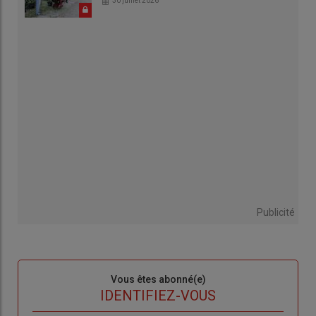
30 juillet 2026
Publicité
Sous-
Vous êtes abonné(e)
titre
TITRE
IDENTIFIEZ-VOUS