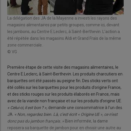
çais
Dans
« st
La délégation des JA de la Mayenne a investi les rayons des
« s
magasins alimentaires par petits groupes, comme ici, devant
© V
les jambons, au Centre E.Leclerc, à Saint-Berthevin. L'action a
été répétée dans les magasins Aldi et Grand Frais de la même
zone commerciale.
© VG
Première étape de cette visite des magasins alimentaires, le
Centre E.Leclerc, à Saint-Berthevin. Les produits charcutiers en
barquettes ont été passés au peigne fin. Des sticks verts ont
été collés sur les barquettes pour les produits d’origine France,
et des sticks rouges sur les produits élaborés en France, mais
avec de la viande non française et sur les produits d’origine UE.
« Celui-ci, il est bon ? »,
demande une consommatrice à l’un des
JA.
« Non, regardez bien. Là, c’est écrit « Origine UE », ce n’est
donc pas du jambon français. »
Bien informée, la dame
reposera sa barquette de jambon pour en choisir une autre au