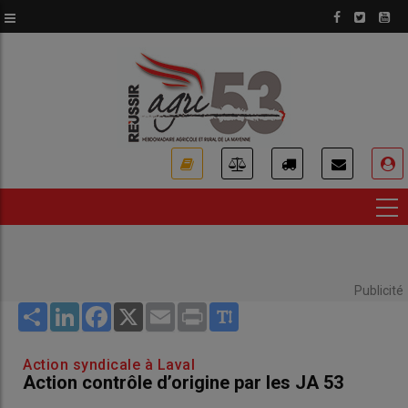
Aller
au
contenu
principal
USER
ACCOUNT
MENU
Publicité
Share
LinkedIn
Facebook
X
Email
Print
Action syndicale à Laval
Action contrôle d’origine par les JA 53