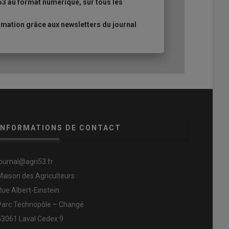
53 au format numérique, sur tous les
mation grâce aux newsletters du journal
INFORMATIONS DE CONTACT
journal@agri53.fr
Maison des Agriculteurs
Rue Albert-Einstein
Parc Technopôle – Changé
53061 Laval Cedex 9