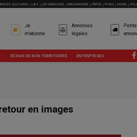
ANDES CULTURES
LAIT
LES MARCHÉS
MACHINISME
PÂTRE
PORC
VIGNE
VOL
USER
Je
Annonces
Petit
ACCOUNT
MENU
m'abonne
légales
annon
ÉCHOS DE NOS TERRITOIRES
ENTREPRISES
 retour en images