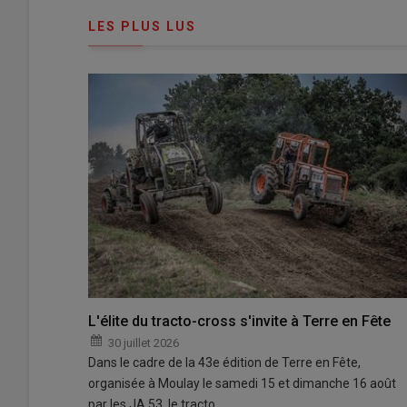
connecte"
passe"
LES PLUS LUS
L'élite du tracto-cross s'invite à Terre en Fête
30 juillet 2026
Dans le cadre de la 43e édition de Terre en Fête,
organisée à Moulay le samedi 15 et dimanche 16 août
par les JA 53, le tracto…