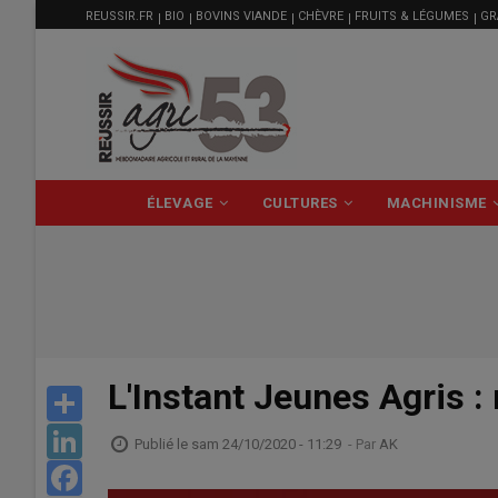
MENU
Aller
REUSSIR.FR
BIO
BOVINS VIANDE
CHÈVRE
FRUITS & LÉGUMES
GR
FILIÈRE
au
contenu
principal
NAVIGATION
ÉLEVAGE
CULTURES
MACHINISME
PRINCIPALE
L'Instant Jeunes Agris :
Share
LinkedIn
Publié le
sam 24/10/2020 - 11:29
- Par
AK
Facebook