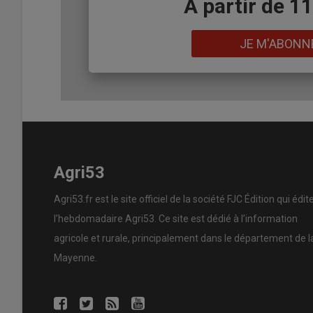
Body
A partir de 1
Lien
JE M'ABONN
Agri53
Agri53.fr est le site officiel de la société FJC Édition qui édit
l’hebdomadaire Agri53. Ce site est dédié à l’information
agricole et rurale, principalement dans le département de l
Mayenne.