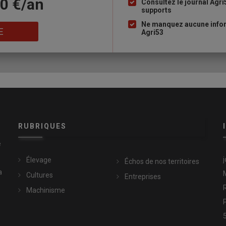
10 €/an
à
Consultez le journal Agri
supports
puce
Ne manquez aucune infor
E
Agri53
RUBRIQUES
e
Élevage
Échos de nos territoires
a
Cultures
Entreprises
Machinisme