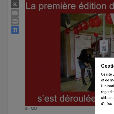
X
Email
Print
Gesti
Ce site 
et de m
l’utilis
regard d
utilisan
d'infos
© JA53