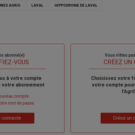
UNES AGRIS
LAVAL
HIPPODROME DE LAVAL
es abonné(e)
Sous-
Vous n'êtes pa
titre
FIEZ-VOUS
TITRE
CRÉEZ UN
us à votre compte
Body
Choisissez votre f
de votre abonnement
votre compte pour
l'Agri
nouveau compte
 votre mot de passe
Lien
 connecte
Créez un 