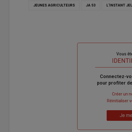
JEUNES AGRICULTEURS
JA 53
L'INSTANT JE
Sous-
Vous êt
titre
TITRE
IDENTI
Body
Connectez-vo
pour profiter 
Lien
Créer un 
"Créer
Lien
Réinitialiser
un
"Réinitialiser
Lien
nouveau
votre
Je me
"Je
compte"
mot
me
de