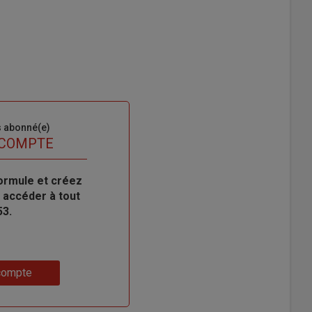
s abonné(e)
 COMPTE
ormule et créez
 accéder à tout
53.
compte