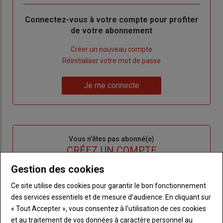
Body
Connectez-vous à votre compte pour profiter
de votre abonnement
Lien
Créer un nouveau compte
"Créer
Lien
Réinitialiser votre mot de passe
un
"Réinitialiser
Lien
nouveau
votre
Je me connecte
"Je
compte"
mot
me
de
connecte"
passe"
Sous-
Vous n'êtes pas abonné(e)
titre
TITRE
CRÉEZ UN COMPTE
Gestion des cookies
Body
Choisissez votre formule et créez votre
Ce site utilise des cookies pour garantir le bon fonctionnement
compte pour accéder à tout l'Agri53.
des services essentiels et de mesure d’audience. En cliquant sur
« Tout Accepter », vous consentez à l’utilisation de ces cookies
Lien
Créez un compte
et au traitement de vos données à caractère personnel au