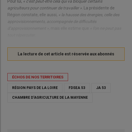
Pour lui,
« c’est peut-être cela qui va bloquer certains
agriculteurs pour continuer de travailler »
. La présidente de
Région constate, elle aussi,
« la hausse des énergies, celle des
approvisionnements, accompagnée de difficultés
d’approvisionnement »,
mais elle estime que
« l’on ne peut pas
tout répercuter.
ÉCHOS DE NOS TERRITOIRES
RÉGION PAYS DE LA LOIRE
FDSEA 53
JA 53
CHAMBRE D'AGRICULTURE DE LA MAYENNE