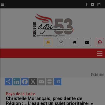
Aller
au
contenu
principal
USER
ACCOUNT
MENU
Publicité
Share
LinkedIn
Facebook
X
Email
Print
Pays de la Loire
Christelle Morançais, présidente de
Région : « L’eau est un sujet prioritaire ! »