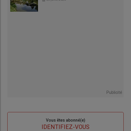
Publicité
Sous-
Vous êtes abonné(e)
titre
TITRE
IDENTIFIEZ-VOUS