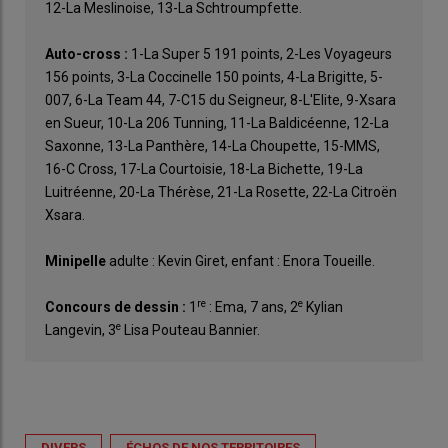
12-La Meslinoise, 13-La Schtroumpfette.
Auto-cross :
1-La Super 5 191 points, 2-Les Voyageurs
156 points, 3-La Coccinelle 150 points, 4-La Brigitte, 5-
007, 6-La Team 44, 7-C15 du Seigneur, 8-L'Elite, 9-Xsara
en Sueur, 10-La 206 Tunning, 11-La Baldicéenne, 12-La
Saxonne, 13-La Panthère, 14-La Choupette, 15-MMS,
16-C Cross, 17-La Courtoisie, 18-La Bichette, 19-La
Luitréenne, 20-La Thérèse, 21-La Rosette, 22-La Citroën
Xsara.
Minipelle
adulte : Kevin Giret, enfant : Enora Toueille.
re
e
Concours de dessin :
1
: Ema, 7 ans, 2
Kylian
e
Langevin, 3
Lisa Pouteau Bannier.
DIVERS
ÉCHOS DE NOS TERRITOIRES