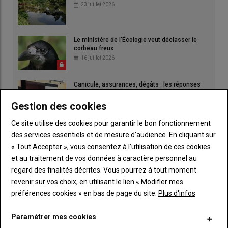
23 juillet 2026
Le ministère de l'Écologie veut déclasser le
corbeau freux
16 juillet 2026
Canicule, assurances, dégâts : les réponses
des experts
09 juillet 2026
Gestion des cookies
Ce site utilise des cookies pour garantir le bon fonctionnement
des services essentiels et de mesure d’audience. En cliquant sur
« Tout Accepter », vous consentez à l’utilisation de ces cookies
et au traitement de vos données à caractère personnel au
regard des finalités décrites. Vous pourrez à tout moment
revenir sur vos choix, en utilisant le lien « Modifier mes
préférences cookies » en bas de page du site.
Plus d'infos
Paramétrer mes cookies