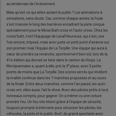
au lendemain de l’événement.
Mais qu’est-ce qui attire autant le public ? Les animations à
sensations, sans doute. Car, comme chaque année, la foule
s’est massée le long des barrières encadrant la piste conçue
spécialement pour le Moiss’Batt cross et l’auto-cross. Chez les
moiss’batt, c’est l’équipage de Laval’Heureuse, qui s’est, une
fois encore, imposé, mais avec juste un petit point d’avance sur
son premier rival, l’équipe de La Torpille. Une équipe qui aura à
cœur de prendre sa revanche, sportivement bien sûr, lors de la
41e édition qui devrait se tenir dans le canton du Horps. La
e
Montjeannaise a, quant à elle, pris la 3
place, avec 3 petits
points de moins que La Torpille. Des scores serrés qui révèlent
la rivalité continue dans les 7 manches proposées et au cours
de la finale. Entre deux manches, comme l’an passé, les auto-
cross ont, elles aussi, fait le show. Avec des pilotes prêts à tout,
tonneaux compris, pour gagner. On a même vu une voiture
prendre feu. Un feu vite éteint grâce à l’équipe de sécurité,
toujours prompte à intervenir pour sécuriser les pilotes, les
véhicules, la piste et le public. Bref, du grand spectacle avec