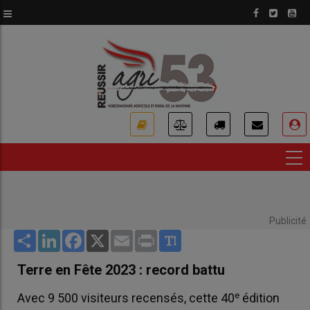
Aller
au
contenu
principal
USER
ACCOUNT
MENU
Publicité
Share
LinkedIn
Facebook
X
Email
Print
Terre en Fête 2023 : record battu
e
Avec 9 500 visiteurs recensés, cette 40
édition