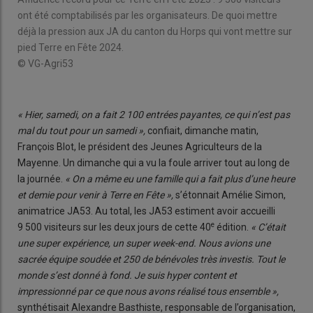
n
Le M
ont été comptabilisés par les organisateurs. De quoi mettre
onal
© V
déjà la pression aux JA du canton du Horps qui vont mettre sur
pied Terre en Fête 2024.
© VG-Agri53
« Hier, samedi, on a fait 2 100 entrées payantes, ce qui n’est pas
mal du tout pour un samedi »,
confiait, dimanche matin,
François Blot, le président des Jeunes Agriculteurs de la
Mayenne. Un dimanche qui a vu la foule arriver tout au long de
la journée.
« On a même eu une famille qui a fait plus d’une heure
et demie pour venir à Terre en Fête »,
s’étonnait Amélie Simon,
animatrice JA53. Au total, les JA53 estiment avoir accueilli
e
9 500 visiteurs sur les deux jours de cette 40
édition.
« C’était
une super expérience, un super week-end. Nous avions une
sacrée équipe soudée et 250 de bénévoles très investis. Tout le
monde s’est donné à fond. Je suis hyper content et
impressionné par ce que nous avons réalisé tous ensemble »,
synthétisait Alexandre Basthiste, responsable de l’organisation,