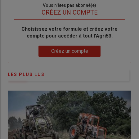
Sous-
Vous n'êtes pas abonné(e)
titre
TITRE
CRÉEZ UN COMPTE
Body
Choisissez votre formule et créez votre
compte pour accéder à tout l'Agri53.
Lien
Créez un compte
LES PLUS LUS