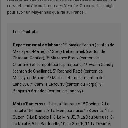
ce week-end à Mouchamps, en Vendée. On croise les doigts
pour avoir un Mayennais qualifié au France…
Les résultats
er
Départemental de labour :
1
Nicolas Brehin (canton de
e
Meslay-du-Maine), 2
Stecy Delhommel, (canton de
e
Château-Gontier), 3
Maxence Breux (canton de
e
Chailland) et compétiteur le plus jeune, 4
Evann Gendry
e
(canton de Chailland), 5
Raphaël Rezé (canton de
e
Meslay-du-Maine), 6
Martin Letempier (canton de
e
e
Landivy), 7
Camille Lenourry (canton du Horps), 8
Benjamin Amedée (canton de Landivy).
Moiss’Batt cross :
1-Laval'Heureuse 157 points, 2-La
Torpille 156 points, 3-La Montjeannaise 153 points, 4-La
Suzon, 5-La Diabolix II, 6-La Mini JD, 7-La Douloureuse, 8-
La Nouille, 9-La Sauterelle, 10-La Som'K, 11-La Désirée,