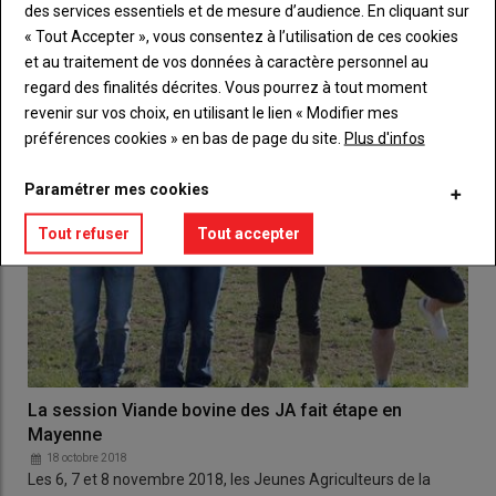
des services essentiels et de mesure d’audience. En cliquant sur
Suite à la parution le 2 octobre dernier de la loi Alimentation, les
« Tout Accepter », vous consentez à l’utilisation de ces cookies
éleveurs laitiers de la Fdsea et des…
et au traitement de vos données à caractère personnel au
regard des finalités décrites. Vous pourrez à tout moment
revenir sur vos choix, en utilisant le lien « Modifier mes
préférences cookies » en bas de page du site.
Plus d'infos
Paramétrer mes cookies
Tout refuser
Tout accepter
La session Viande bovine des JA fait étape en
Mayenne
18 octobre 2018
Les 6, 7 et 8 novembre 2018, les Jeunes Agriculteurs de la