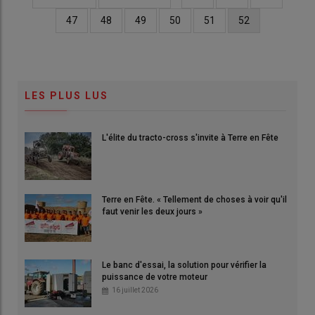
Pagination
page
précédente
Page
47
Page
48
Page
49
Page
50
Page
51
Page
52
courante
LES PLUS LUS
L'élite du tracto-cross s'invite à Terre en Fête
Terre en Fête. « Tellement de choses à voir qu'il
faut venir les deux jours »
Le banc d'essai, la solution pour vérifier la
puissance de votre moteur
16 juillet 2026