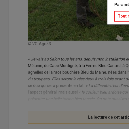
Paramé
Tout 
© VG-Agri53
« Je vais au Salon tous les ans, depuis mon installation 
Mélanie, du Gaec Montigné, à la Ferme Bleu Canard, à 
agnelles de la race bouchère Bleu du Maine, nées dans l’
du troupeau. Elles seront lavées deux à trois fois avant de
ce duo qui sera présenté en lot
. « La difficulté c’est d’a
l’aspect général, mais aussi
« la couleur bleu ardoise qui 
présenter une belle toison bien tassée. On note aussi le