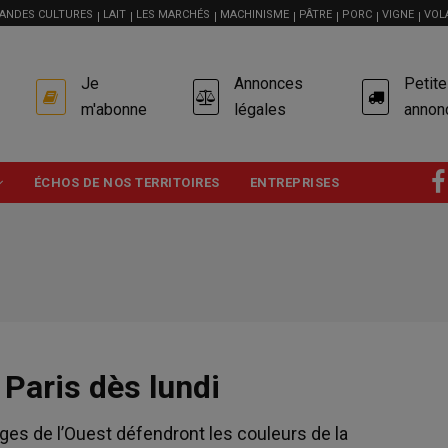
ANDES CULTURES
LAIT
LES MARCHÉS
MACHINISME
PÂTRE
PORC
VIGNE
VOL
USER
Je
Annonces
Petit
ACCOUNT
MENU
m'abonne
légales
annon
ÉCHOS DE NOS TERRITOIRES
ENTREPRISES
 Paris dès lundi
ges de l’Ouest défendront les couleurs de la