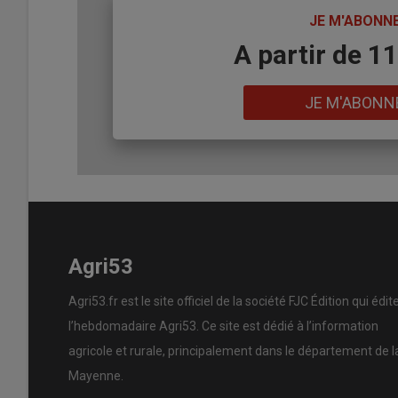
TITRE
JE M'ABONN
Body
A partir de 1
Lien
JE M'ABONN
Agri53
Agri53.fr est le site officiel de la société FJC Édition qui édit
l’hebdomadaire Agri53. Ce site est dédié à l’information
agricole et rurale, principalement dans le département de l
Mayenne.