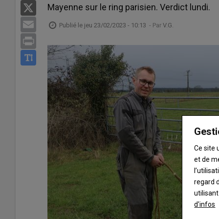
Mayenne sur le ring parisien. Verdict lundi.
X
Email
Publié le
jeu 23/02/2023 - 10:13
- Par
V.G.
Print
Gesti
Ce site 
et de m
l’utilis
regard d
utilisan
d'infos