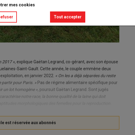
trer mes cookies
refuser
Tout accepter
en 2017 »,
explique Gaëtan Legrand, co-gérant, avec son épouse
Quelaines-Saint-Gault. Cette année, le couple emmène deux
exploitation, en janvier 2022.
« On les a déjà séparées du reste
 partir pour Paris. »
Pas de régime alimentaire spécifique pour
voir un lot homogène »,
poursuit Gaëtan Legrand.
Sont jugés
caractérise notre race, la bonne qualité de la laine qui doit
s aptitudes morphologiques des femelles pour la reproduction.