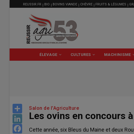
MENU
Aller
REUSSIR.FR
BIO
BOVINS VIANDE
CHÈVRE
FRUITS & LÉGUMES
GR
FILIÈRE
au
contenu
principal
NAVIGATION
ÉLEVAGE
CULTURES
MACHINISME
PRINCIPALE
Share
Salon de l'Agriculture
Les ovins en concours à
LinkedIn
Facebook
Cette année, six Bleus du Maine et deux Rou