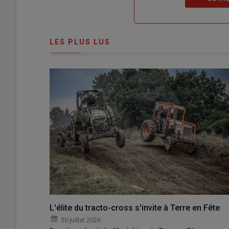
"Je
compte"
mot
me
de
connecte"
passe"
LES PLUS LUS
L'élite du tracto-cross s'invite à Terre en Fête
30 juillet 2026