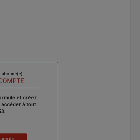
s abonné(e)
 COMPTE
ormule et créez
 accéder à tout
53.
compte