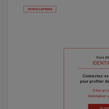
OVINS/CAPRINS
Sous-
Vous êt
titre
TITRE
IDENTI
Body
Connectez-vo
pour profiter 
Lien
Créer un 
"Créer
Lien
Réinitialiser
un
"Réinitialiser
Lien
nouveau
votre
Je me