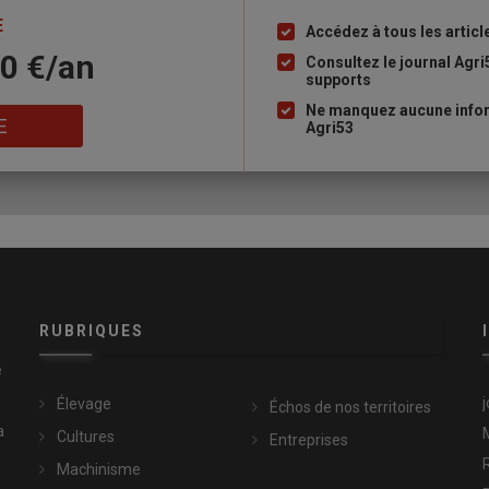
E
Accédez à tous les articl
Liste
10 €/an
à
Consultez le journal Agri
supports
puce
Ne manquez aucune infor
E
Agri53
RUBRIQUES
e
Élevage
Échos de nos territoires
a
Cultures
Entreprises
Machinisme