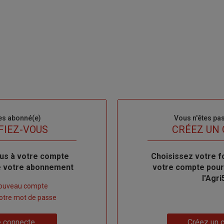
es abonné(e)
Sous-
Vous n'êtes pa
titre
FIEZ-VOUS
TITRE
CRÉEZ UN
us à votre compte
Body
Choisissez votre f
de votre abonnement
votre compte pour
l'Agri
nouveau compte
 votre mot de passe
Lien
 connecte
Créez un 