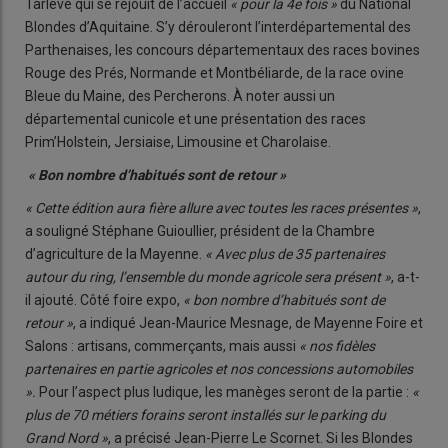
Tarlevé qui se réjouit de l’accueil
« pour la 4e fois »
du National
Blondes d’Aquitaine. S’y dérouleront l’interdépartemental des
Parthenaises, les concours départementaux des races bovines
Rouge des Prés, Normande et Montbéliarde, de la race ovine
Bleue du Maine, des Percherons. À noter aussi un
départemental cunicole et une présentation des races
Prim’Holstein, Jersiaise, Limousine et Charolaise.
« Bon nombre d’habitués sont de retour »
« Cette édition aura fière allure avec toutes les races présentes »
,
a souligné Stéphane Guioullier, président de la Chambre
d’agriculture de la Mayenne.
« Avec plus de 35 partenaires
autour du ring, l’ensemble du monde agricole sera présent »
, a-t-
il ajouté. Côté foire expo,
« bon nombre d’habitués sont de
retour »
, a indiqué Jean-Maurice Mesnage, de Mayenne Foire et
Salons : artisans, commerçants, mais aussi
« nos fidèles
partenaires en partie agricoles et nos concessions automobiles
».
Pour l’aspect plus ludique, les manèges seront de la partie :
«
plus de 70 métiers forains seront installés sur le parking du
Grand Nord »
, a précisé Jean-Pierre Le Scornet. Si les Blondes