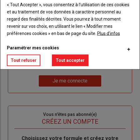
« Tout Accepter », vous consentez à l’utilisation de ces cookies
et au traitement de vos données à caractère personnel au
Sous-
Vous êtes abonné(e)
regard des finalités décrites. Vous pourrez à tout moment
titre
TITRE
IDENTIFIEZ-VOUS
revenir sur vos choix, en utilisant le lien « Modifier mes
préférences cookies » en bas de page du site.
Plus d'infos
Body
Connectez-vous à votre compte pour profiter
de votre abonnement
Paramétrer mes cookies
Lien
Créer un nouveau compte
Tout refuser
Tout accepter
"Créer
Lien
Réinitialiser votre mot de passe
un
"Réinitialiser
Lien
nouveau
votre
Je me connecte
"Je
compte"
mot
me
de
connecte"
passe"
Sous-
Vous n'êtes pas abonné(e)
titre
TITRE
CRÉEZ UN COMPTE
Body
Choisissez votre formule et créez votre