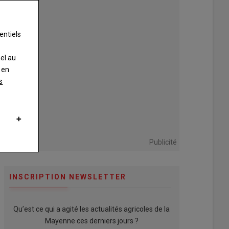
entiels
nel au
 en
s
Publicité
INSCRIPTION NEWSLETTER
Qu’est ce qui a agité les actualités agricoles de la
Mayenne ces derniers jours ?