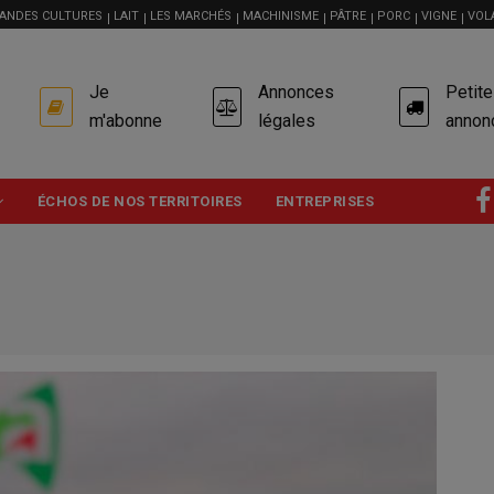
ANDES CULTURES
LAIT
LES MARCHÉS
MACHINISME
PÂTRE
PORC
VIGNE
VOL
USER
Je
Annonces
Petit
ACCOUNT
MENU
m'abonne
légales
annon
ÉCHOS DE NOS TERRITOIRES
ENTREPRISES