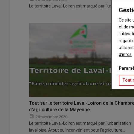
Le territoire Laval-Loiron est marqué par l'urbanisation l
Gesti
Ce site 
et de m
l’utilis
regard d
utilisan
d'infos
Paramé
Tout 
Tout sur le territoire Laval-Loiron de la Chambr
d'agriculture de la Mayenne
26 novembre 2020
Le territoire Laval-Loiron est marqué par l'urbanisation
lavalloise. Atout ou inconvénient pour l'agriculture…