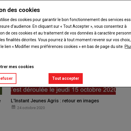
avalloise. Atout ou inconvénient pour l'agriculture…
on des cookies
utilise des cookies pour garantir le bon fonctionnement des services ess
esure d’audience. En cliquant sur « Tout Accepter », vous consentez à
ation de ces cookies et au traitement de vos données à caractère person
es finalités décrites. Vous pourrez à tout moment revenir sur vos choix,
t le lien « Modifier mes préférences cookies » en bas de page du site.
Plu
trer mes cookies
refuser
Tout accepter
e
L'Instant Jeunes Agris : retour en images
24 octobre 2020