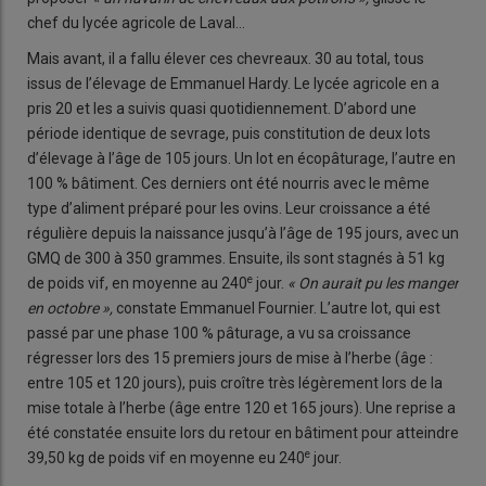
chef du lycée agricole de Laval…
Mais avant, il a fallu élever ces chevreaux. 30 au total, tous
issus de l’élevage de Emmanuel Hardy. Le lycée agricole en a
pris 20 et les a suivis quasi quotidiennement. D’abord une
période identique de sevrage, puis constitution de deux lots
d’élevage à l’âge de 105 jours. Un lot en écopâturage, l’autre en
100 % bâtiment. Ces derniers ont été nourris avec le même
type d’aliment préparé pour les ovins. Leur croissance a été
régulière depuis la naissance jusqu’à l’âge de 195 jours, avec un
GMQ de 300 à 350 grammes. Ensuite, ils sont stagnés à 51 kg
e
de poids vif, en moyenne au 240
jour.
« On aurait pu les manger
en octobre »,
constate Emmanuel Fournier. L’autre lot, qui est
passé par une phase 100 % pâturage, a vu sa croissance
régresser lors des 15 premiers jours de mise à l’herbe (âge :
entre 105 et 120 jours), puis croître très légèrement lors de la
mise totale à l’herbe (âge entre 120 et 165 jours). Une reprise a
été constatée ensuite lors du retour en bâtiment pour atteindre
e
39,50 kg de poids vif en moyenne eu 240
jour.