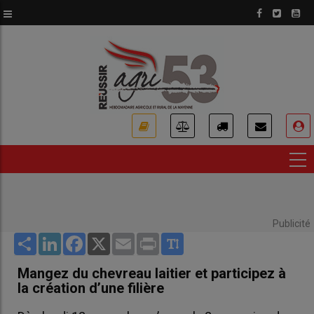
Aller
au
contenu
principal
USER
ACCOUNT
MENU
Publicité
Share
LinkedIn
Facebook
X
Email
Print
Mangez du chevreau laitier et participez à
la création d’une filière