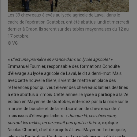
Les 39 chevreaux élevés au lycée agricole de Laval, dans le
cadre de l’opération Goatober, ont été abattus lundi et mercredi
dernier à Craon. Ils seront sur des tables mayennaises du 12 au
17 octobre.
© VG
« C’est une première en France dans un lycée agricole ! »
Emmanuel Fournier, responsable des formations Conduite
d’élevage au lycée agricole de Laval, le dit à demi-mot. Mais
avec cette nouvelle filière, il vient de mettre en place des
références pour qui veut élever des chevreaux laitiers destinés
à être abattus à 7 mois. Cette année, le lycée a participé à la 2e
édition en Mayenne de Goatober, entendez par là la mise sur le
marché de bouche et de la restauration de chevreaux de 7
mois issus d’élevages laitiers.
« Jusque-là, ces chevreaux,
surtout les mâles, on ne savait pas quoi en faire »,
explique
Nicolas Chomel, chef de projets à Laval Mayenne Technopole,
pilote de l’opération. Goatober est un néologisme créé à partir