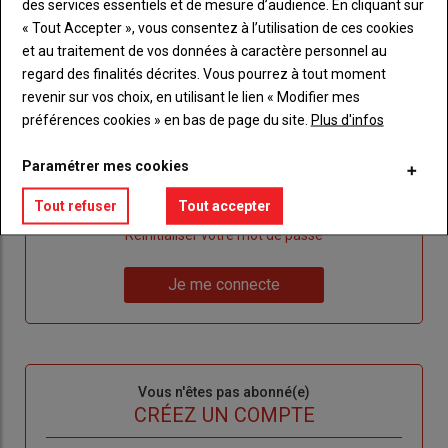
des services essentiels et de mesure d’audience. En cliquant sur
« Tout Accepter », vous consentez à l’utilisation de ces cookies
et au traitement de vos données à caractère personnel au
regard des finalités décrites. Vous pourrez à tout moment
Sous-
Vous êtes abonné(e)
titre
TITRE
IDENTIFIEZ-VOUS
revenir sur vos choix, en utilisant le lien « Modifier mes
préférences cookies » en bas de page du site.
Plus d'infos
Body
Connectez-vous à votre compte pour profiter
Paramétrer mes cookies
de votre abonnement
Tout refuser
Tout accepter
Lien
Créer un nouveau compte
"Créer
Lien
Réinitialiser votre mot de passe
un
"Réinitialiser
Lien
nouveau
votre
Je me connecte
"Je
compte"
mot
me
de
connecte"
passe"
Sous-
Vous n'êtes pas abonné(e)
titre
TITRE
CRÉEZ UN COMPTE