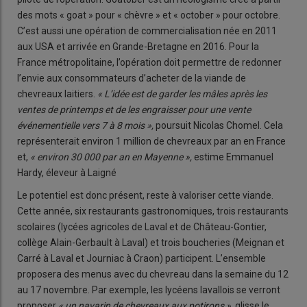
des mots « goat » pour « chèvre » et « october » pour octobre.
C’est aussi une opération de commercialisation née en 2011
aux USA et arrivée en Grande-Bretagne en 2016. Pour la
France métropolitaine, l’opération doit permettre de redonner
l’envie aux consommateurs d’acheter de la viande de
chevreaux laitiers.
« L’idée est de garder les mâles après les
ventes de printemps et de les engraisser pour une vente
événementielle vers 7 à 8 mois »,
poursuit Nicolas Chomel. Cela
représenterait environ 1 million de chevreaux par an en France
et,
« environ 30 000 par an en Mayenne »,
estime Emmanuel
Hardy, éleveur à Laigné
Le potentiel est donc présent, reste à valoriser cette viande.
Cette année, six restaurants gastronomiques, trois restaurants
scolaires (lycées agricoles de Laval et de Château-Gontier,
collège Alain-Gerbault à Laval) et trois boucheries (Meignan et
Carré à Laval et Journiac à Craon) participent. L’ensemble
proposera des menus avec du chevreau dans la semaine du 12
au 17 novembre. Par exemple, les lycéens lavallois se verront
proposer
« un navarin de chevreaux aux potirons »,
glisse le