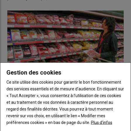
Gestion des cookies
Ce site utilise des cookies pour garantir le bon fonctionnement
des services essentiels et de mesure d’audience. En cliquant sur
« Tout Accepter », vous consentez à l’utilisation de ces cookies
Relèvement du seuil de revente à perte au 1er février
et au traitement de vos données à caractère personnel au
03 janvier 2019
Dans un décret paru au Journal officiel le 29 décembre 2018, le
regard des finalités décrites. Vous pourrez à tout moment
Premier ministre fixe au 1er février 2019 la…
revenir sur vos choix, en utilisant le lien « Modifier mes
préférences cookies » en bas de page du site.
Plus d'infos