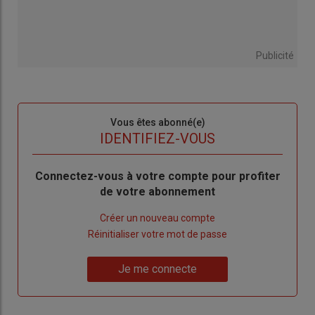
Publicité
Sous-
Vous êtes abonné(e)
titre
TITRE
IDENTIFIEZ-VOUS
Body
Connectez-vous à votre compte pour profiter
de votre abonnement
Lien
Créer un nouveau compte
"Créer
Lien
Réinitialiser votre mot de passe
un
"Réinitialiser
Lien
nouveau
votre
Je me connecte
"Je
compte"
mot
me
de
connecte"