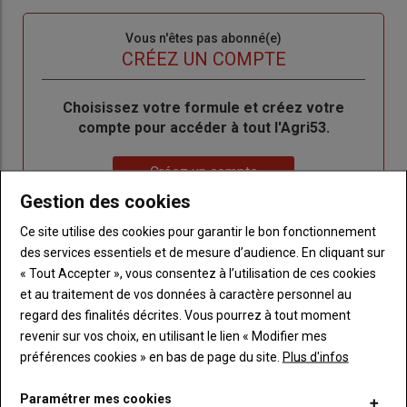
passe"
Sous-
Vous n'êtes pas abonné(e)
titre
TITRE
CRÉEZ UN COMPTE
Body
Choisissez votre formule et créez votre
compte pour accéder à tout l'Agri53.
Lien
Créez un compte
Gestion des cookies
Ce site utilise des cookies pour garantir le bon fonctionnement
LES PLUS LUS
des services essentiels et de mesure d’audience. En cliquant sur
« Tout Accepter », vous consentez à l’utilisation de ces cookies
et au traitement de vos données à caractère personnel au
regard des finalités décrites. Vous pourrez à tout moment
revenir sur vos choix, en utilisant le lien « Modifier mes
préférences cookies » en bas de page du site.
Plus d'infos
Paramétrer mes cookies