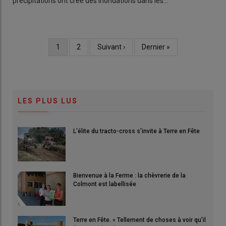
précipitations ont créé des inondations dans les…
Page
1
Page
2
Page
Suivant ›
Dernière
Dernier »
Pagination
courante
suivante
page
LES PLUS LUS
L'élite du tracto-cross s'invite à Terre en Fête
Bienvenue à la Ferme : la chèvrerie de la
Colmont est labellisée
Terre en Fête. « Tellement de choses à voir qu'il