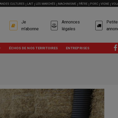
ANDES CULTURES
LAIT
LES MARCHÉS
MACHINISME
PÂTRE
PORC
VIGNE
VOL
USER
Je
Annonces
Petit
ACCOUNT
MENU
m'abonne
légales
annon
ÉCHOS DE NOS TERRITOIRES
ENTREPRISES