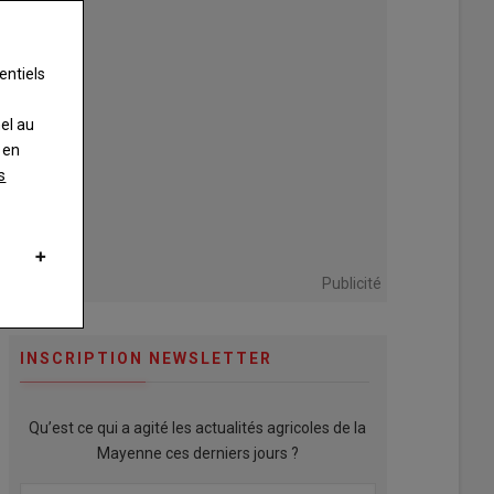
entiels
nel au
 en
s
Publicité
INSCRIPTION NEWSLETTER
Qu’est ce qui a agité les actualités agricoles de la
Mayenne ces derniers jours ?