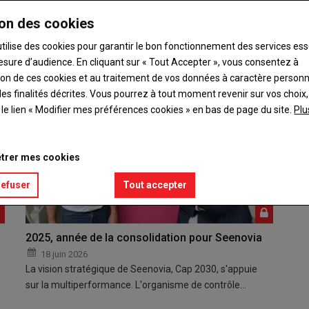
atière sèche du maïs. Pour 2024, elles débutent jeudi 5…
on des cookies
utilise des cookies pour garantir le bon fonctionnement des services ess
esure d’audience. En cliquant sur « Tout Accepter », vous consentez à
ation de ces cookies et au traitement de vos données à caractère person
es finalités décrites. Vous pourrez à tout moment revenir sur vos choix,
t le lien « Modifier mes préférences cookies » en bas de page du site.
Plu
trer mes cookies
refuser
Tout accepter
2025, année de la consolidation pour Seenovia
18 juin 2026
La vision stratégique de Seenovia, Cap 2030, s'appuie
sur la multiperformance. L'organisme de contrôle…