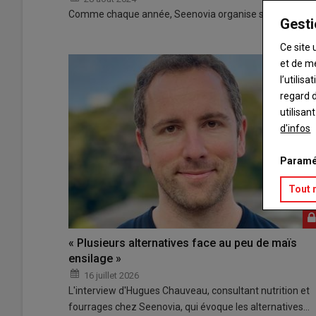
Comme chaque année, Seenovia organise ses journées m
Gesti
Ce site 
et de m
l’utilis
regard d
utilisan
d'infos
Paramé
Tout 
« Plusieurs alternatives face au peu de maïs
ensilage »
16 juillet 2026
L'interview d'Hugues Chauveau, consultant nutrition et
fourrages chez Seenovia, qui évoque les alternatives…