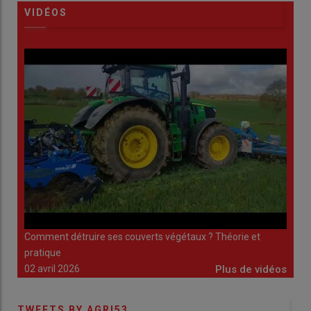
VIDÉOS
Comment détruire ses couverts végétaux ? Théorie et
Éclos
idéos
pratique
26 m
02 avril 2026
Plus de vidéos
TWEETS BY AGRI53