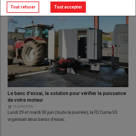
Tout refuser
Tout accepter
Le banc d'essai, la solution pour vérifier la puissance
de votre moteur
16 juillet 2026
Lundi 29 et mardi 30 juin (toute la journée), la FD Cuma 53
organisait deux bancs d'essai…