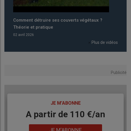
Comment détruire ses couverts végétaux ?
Éclosi
Théorie et pratique
33 00
02 avril 2026
26 mars
Plus de vidéos
Publicité
TITRE
JE M'ABONNE
Body
A partir de 110 €/an
Lien
JE M'ABONNE