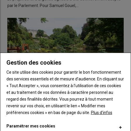
par le Parlement. Pour Samuel Gouel,…
Gestion des cookies
Ce site utilise des cookies pour garantir le bon fonctionnement
des services essentiels et de mesure d’audience. En cliquant sur
« Tout Accepter », vous consentez à l’utilisation de ces cookies
et au traitement de vos données à caractère personnel au
regard des finalités décrites. Vous pourrez à tout moment
Le Japon au cœur de l'Anjou
revenir sur vos choix, en utilisant le lien « Modifier mes
23 juillet 2026
préférences cookies » en bas de page du site.
Plus d'infos
Le 3e volet de notre série d'été sur les lieux touristiques de la
région nous emmène dans le Maine-et-…
Paramétrer mes cookies