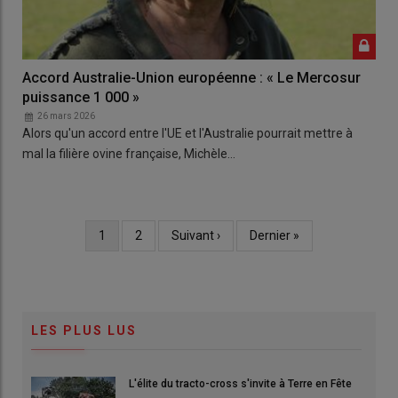
Accord Australie-Union européenne : « Le Mercosur
puissance 1 000 »
26 mars 2026
Alors qu'un accord entre l'UE et l'Australie pourrait mettre à
mal la filière ovine française, Michèle…
Page
1
Page
2
Page
Suivant ›
Dernière
Dernier »
Pagination
courante
suivante
page
LES PLUS LUS
L'élite du tracto-cross s'invite à Terre en Fête