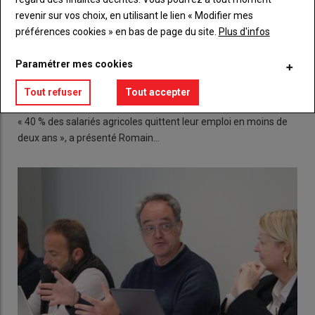
revenir sur vos choix, en utilisant le lien « Modifier mes
préférences cookies » en bas de page du site.
Plus d'infos
Paramétrer mes cookies
Fidélisation, confiance, autonomie... des piliers pour
Tout refuser
Tout accepter
conserver un salarié
13 mai 2026
« 40 % des salariés agricoles quittent leur emploi en moins de
deux ans », a présenté Romain…