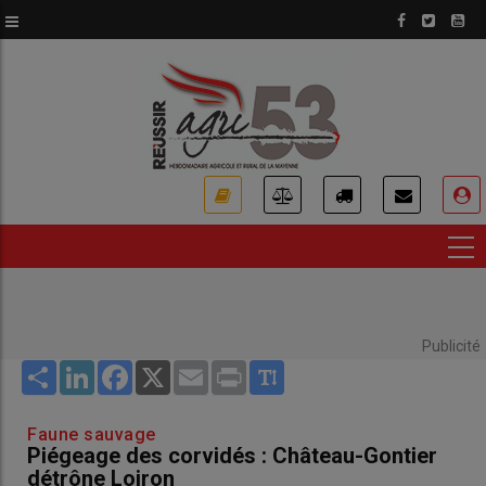
Aller
au
contenu
principal
USER
ACCOUNT
MENU
Publicité
Share
LinkedIn
Facebook
X
Email
Print
Faune sauvage
Piégeage des corvidés : Château-Gontier
détrône Loiron