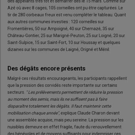
des appelants très tôt et démarrer dès le 15 mars. Comme sur
Azé où avec 8 cages, 105 corneilles ont pu être capturées. Le
tir de 280 corbeaux freux est venu compléter le tableau. Quant
aux autres communes investies : 120 corneilles sur
Fromentières, 50 sur Ampoigné, 40 sur Chemazé, 35 sur
Château-Gontier, 25 sur Marigné-Peuton, 25 sur Loigné, 20 sur
Saint-Sulpice, 15 sur Saint-Fort, 10 sur Houssay et quelques
dizaines sur les communes de Laigné, Origné et Ménil.
Des dégâts encore présents
Malgré ces résultats encourageants, les participants rappellent
que la pression des corvidés reste importante sur certains
secteurs.
" Les prélèvements permettent de réduire la pression
au moment des semis, mais ils ne suffisent pas à faire
disparaître totalement les dégâts. Il faut maintenir cette
mobilisation chaque année",
explique Claude Charon devant
une assemblée acquise, mais peu sereine. La pression sur les
nuisibles demeure en effet fragile, faute du renouvellement
des bénévoles et de moyens suffisants pour indemniser ces