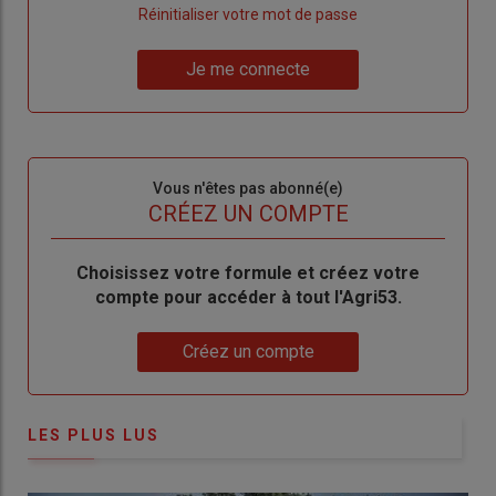
"Créer
Lien
Réinitialiser votre mot de passe
un
"Réinitialiser
Lien
nouveau
votre
Je me connecte
"Je
compte"
mot
me
de
connecte"
passe"
Sous-
Vous n'êtes pas abonné(e)
titre
TITRE
CRÉEZ UN COMPTE
Body
Choisissez votre formule et créez votre
compte pour accéder à tout l'Agri53.
Lien
Créez un compte
LES PLUS LUS