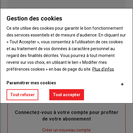
Gestion des cookies
Ce site utilise des cookies pour garantir le bon fonctionnement
des services essentiels et de mesure d’audience. En cliquant sur
« Tout Accepter », vous consentez à l’utilisation de ces cookies
et au traitement de vos données à caractère personnel au
regard des finalités décrites. Vous pourrez à tout moment
Publicité
revenir sur vos choix, en utilisant le lien « Modifier mes
préférences cookies » en bas de page du site.
Plus d'infos
Paramétrer mes cookies
Sous-
Vous êtes abonné(e)
titre
Tout refuser
Tout accepter
TITRE
IDENTIFIEZ-VOUS
Body
Connectez-vous à votre compte pour profiter
de votre abonnement
Lien
Créer un nouveau compte