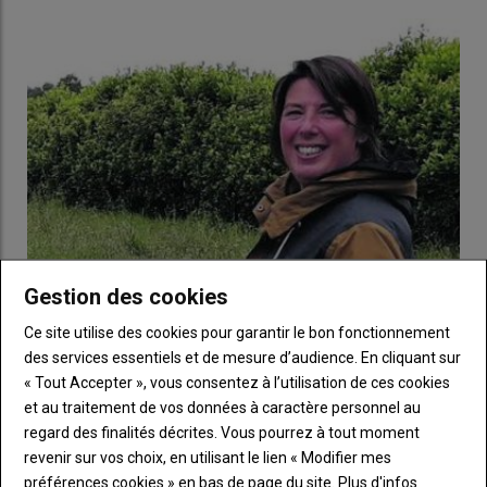
Gestion des cookies
Ce site utilise des cookies pour garantir le bon fonctionnement
Entreprendre et accompagner les porteurs de projets
des services essentiels et de mesure d’audience. En cliquant sur
28 mai 2020
« Tout Accepter », vous consentez à l’utilisation de ces cookies
Aujourd’hui 140 ha, 70 vaches laitières (500 000 l de lait).
et au traitement de vos données à caractère personnel au
Marianne Jousseline, 42 ans, en Gaec avec son…
regard des finalités décrites. Vous pourrez à tout moment
revenir sur vos choix, en utilisant le lien « Modifier mes
préférences cookies » en bas de page du site.
Plus d'infos