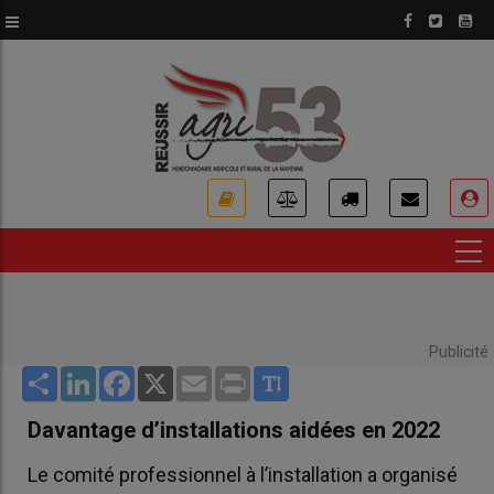
Aller
au
contenu
principal
USER
ACCOUNT
MENU
Publicité
Share
LinkedIn
Facebook
X
Email
Print
Davantage d’installations aidées en 2022
Le comité professionnel à l’installation a organisé