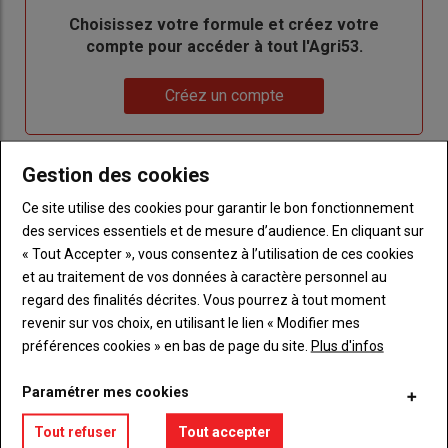
Body
Choisissez votre formule et créez votre
compte pour accéder à tout l'Agri53.
Lien
Créez un compte
Gestion des cookies
LES PLUS LUS
Ce site utilise des cookies pour garantir le bon fonctionnement
des services essentiels et de mesure d’audience. En cliquant sur
« Tout Accepter », vous consentez à l’utilisation de ces cookies
et au traitement de vos données à caractère personnel au
regard des finalités décrites. Vous pourrez à tout moment
revenir sur vos choix, en utilisant le lien « Modifier mes
préférences cookies » en bas de page du site.
Plus d'infos
Paramétrer mes cookies
Tout refuser
Tout accepter