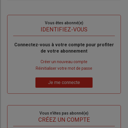
Sous-
Vous êtes abonné(e)
titre
TITRE
IDENTIFIEZ-VOUS
Body
Connectez-vous à votre compte pour profiter
de votre abonnement
Lien
Créer un nouveau compte
"Créer
Lien
Réinitialiser votre mot de passe
un
"Réinitialiser
Lien
nouveau
votre
Je me connecte
"Je
compte"
mot
me
de
connecte"
passe"
Sous-
Vous n'êtes pas abonné(e)
titre
TITRE
CRÉEZ UN COMPTE