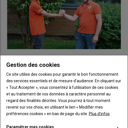
Les boss.
Un duo de choc aux manettes ! Baptiste Moussay,
Gestion des cookies
responsable du Copil, avance main dans la main avec Maxime
Lefoulon, le vice-responsable. Leur mission : coordonner les
Ce site utilise des cookies pour garantir le bon fonctionnement
responsables des différents pôles avec Lola Gobé, animatrice
des services essentiels et de mesure d’audience. En cliquant sur
JA. Lors de Terre en fête, en plus de
« serrer les mains des
« Tout Accepter », vous consentez à l’utilisation de ces cookies
politiciens »
comme s’en amuse Baptiste, ils seront disponibles
et au traitement de vos données à caractère personnel au
pour gérer les imprévus en mobilisant les équipes. Le duo ne
regard des finalités décrites. Vous pourrez à tout moment
laisse pas le choix :
« Il faut venir, c’est la meilleure édition de
revenir sur vos choix, en utilisant le lien « Modifier mes
tous les TEF confondus ! »
préférences cookies » en bas de page du site.
Plus d'infos
Paramétrer mes cookies