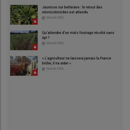
Jaunisse sur betterave : le retour des
néonicotinoïdes est attendu
06 août 2026
Qu'attendre d'un maïs fourrage récolté sans
épi ?
06 août 2026
« L'agriculteur ne laissera jamais la France
brûler, il ira aider »
06 août 2026