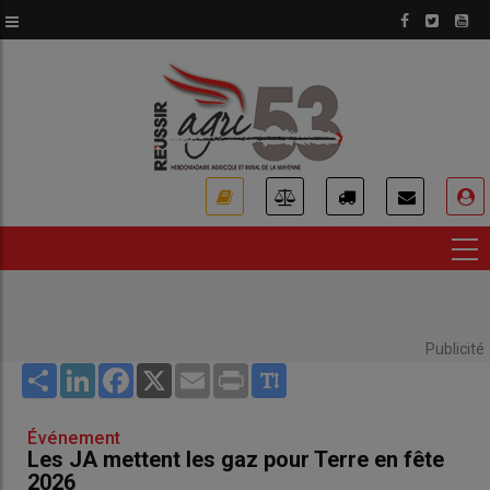
Aller
au
contenu
principal
USER
ACCOUNT
MENU
Publicité
Share
LinkedIn
Facebook
X
Email
Print
Événement
Les JA mettent les gaz pour Terre en fête
2026