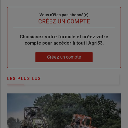
connecte"
passe"
Sous-
Vous n'êtes pas abonné(e)
titre
TITRE
CRÉEZ UN COMPTE
Body
Choisissez votre formule et créez votre
compte pour accéder à tout l'Agri53.
Lien
Créez un compte
LES PLUS LUS