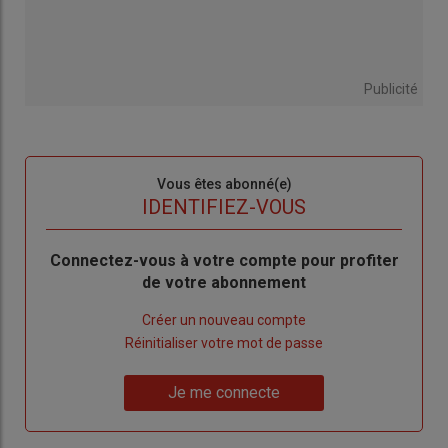
Publicité
Sous-
Vous êtes abonné(e)
titre
TITRE
IDENTIFIEZ-VOUS
Body
Connectez-vous à votre compte pour profiter
de votre abonnement
Lien
Créer un nouveau compte
"Créer
Lien
Réinitialiser votre mot de passe
un
"Réinitialiser
Lien
nouveau
votre
Je me connecte
"Je
compte"
mot
me
de