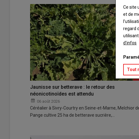
Ce site 
et de m
l’utilis
regard d
utilisan
d'infos
Paramé
Tout 
Jaunisse sur betterave : le retour des
néonicotinoïdes est attendu
Éclosion à la ferme en toute
06 août 2026
33 000 œufs
Céréalier à Sivry-Courtry en Seine-et-Marne, Melchior d
26 mars 2026
Pange cultive 25 ha de betterave sucrière,…