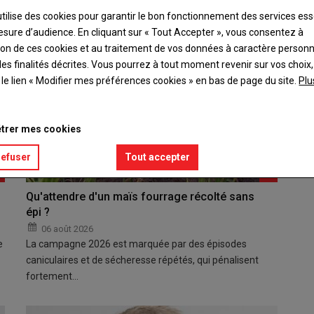
utilise des cookies pour garantir le bon fonctionnement des services ess
esure d’audience. En cliquant sur « Tout Accepter », vous consentez à
ation de ces cookies et au traitement de vos données à caractère person
es finalités décrites. Vous pourrez à tout moment revenir sur vos choix,
t le lien « Modifier mes préférences cookies » en bas de page du site.
Plu
trer mes cookies
refuser
Tout accepter
Qu'attendre d'un maïs fourrage récolté sans
épi ?
 délicatesse pour
De la nutrition fine grâce à l'automate
06 août 2026
d'alimentation
e
La campagne 2026 est marquée par des épisodes
Plus de vidéos
19 mars 2026
Plus de vid
caniculaires et de sécheresse répétés, qui pénalisent
fortement…