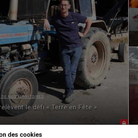
,
,
EUNES AGRICULEURS
MOULAY
S TERRITOIRES
ête. « Tellement de choses à
aut venir les deux jours »
,
,
AYENNE
DIVERS
S TERRITOIRES
,
,
ÉLEVAGE
CULTURES
C
teur ne laissera jamais la
Fortes chaleurs 
r, il ira aider »
30 juillet 2026
on des cookies