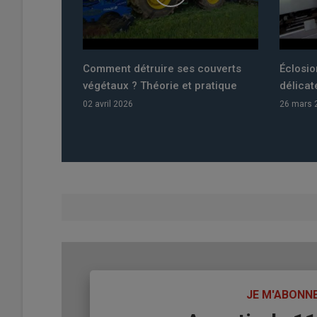
Comment détruire ses couverts
Éclosion à la ferme en t
végétaux ? Théorie et pratique
délicatesse pour 33 00
02 avril 2026
26 mars 2026
TITRE
JE M'ABONN