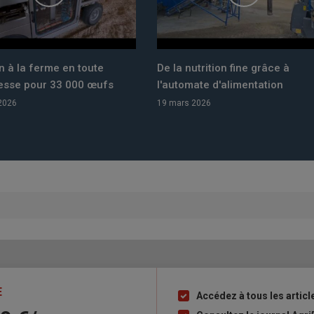
oute
De la nutrition fine grâce à
Céréales 
0 œufs
l'automate d'alimentation
stades cl
19 mars 2026
27 décembr
E
Accédez à tous les articl
Liste