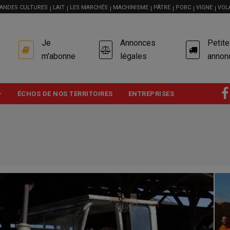
ANDES CULTURES
LAIT
LES MARCHÉS
MACHINISME
PÂTRE
PORC
VIGNE
VOL
USER
Je
Annonces
Petit
ACCOUNT
MENU
m'abonne
légales
annon
ÉCHOS DE NOS TERRITOIRES
ENTREPRISES