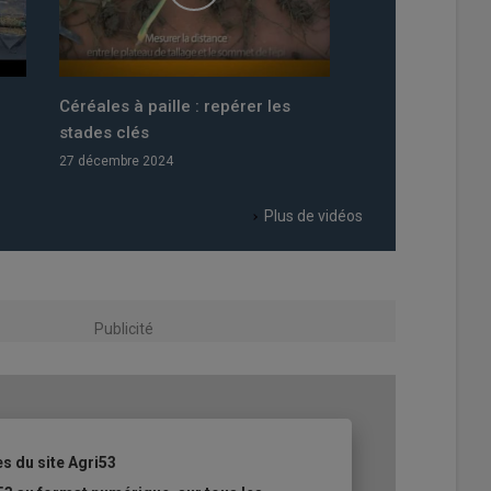
à paille : repérer les
Départemental Prim'Holstein 53 :
és
GG Shana sacrée grande
championne 2024
e 2024
17 décembre 2024
Plus de vidéos
Publicité
es du site Agri53