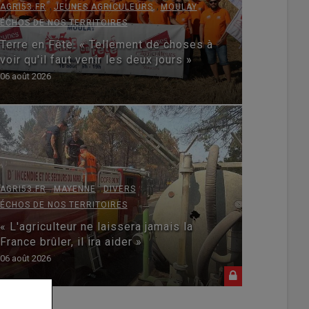
,
,
ÉRÉALES
PRAIRIES
RÉCOLTE
et déficit fourrager : « Espérer n’est pas une s