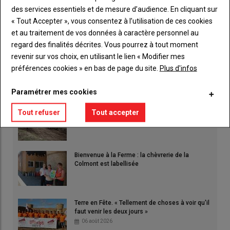
réunion à Craon le 11 juin
des services essentiels et de mesure d’audience. En cliquant sur
21 mai 2026
« Tout Accepter », vous consentez à l’utilisation de ces cookies
Face aux enjeux de raréfaction de la disponibilité de la
et au traitement de vos données à caractère personnel au
ressource en eau, les irrigants du bassin s'…
regard des finalités décrites. Vous pourrez à tout moment
revenir sur vos choix, en utilisant le lien « Modifier mes
préférences cookies » en bas de page du site.
Plus d'infos
LES PLUS LUS
Paramétrer mes cookies
L'élite du tracto-cross s'invite à Terre en Fête
Tout refuser
Tout accepter
Bienvenue à la Ferme : la chèvrerie de la
Colmont est labellisée
Terre en Fête. « Tellement de choses à voir qu'il
faut venir les deux jours »
06 août 2026