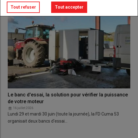
Tout refuser
Tout accepter
Le banc d'essai, la solution pour vérifier la puissance
de votre moteur
16 juillet 2026
Lundi 29 et mardi 30 juin (toute la journée), la FD Cuma 53
organisait deux bancs d'essai…