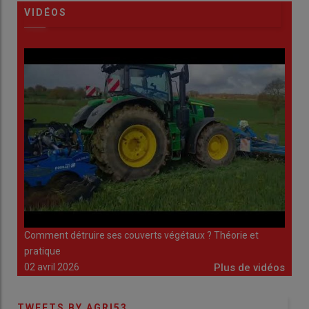
VIDÉOS
Comment détruire ses couverts végétaux ? Théorie et
Éclos
idéos
pratique
26 m
02 avril 2026
Plus de vidéos
TWEETS BY AGRI53