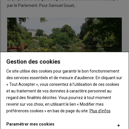
par le Parlement. Pour Samuel Gouel,…
Gestion des cookies
Ce site utilise des cookies pour garantir le bon fonctionnement
des services essentiels et de mesure d’audience. En cliquant sur
« Tout Accepter », vous consentez à l’utilisation de ces cookies
et au traitement de vos données à caractère personnel au
regard des finalités décrites. Vous pourrez à tout moment
Le Japon au cœur de l'Anjou
revenir sur vos choix, en utilisant le lien « Modifier mes
23 juillet 2026
préférences cookies » en bas de page du site.
Plus d'infos
Le 3e volet de notre série d'été sur les lieux touristiques de la
région nous emmène dans le Maine-et-…
Paramétrer mes cookies