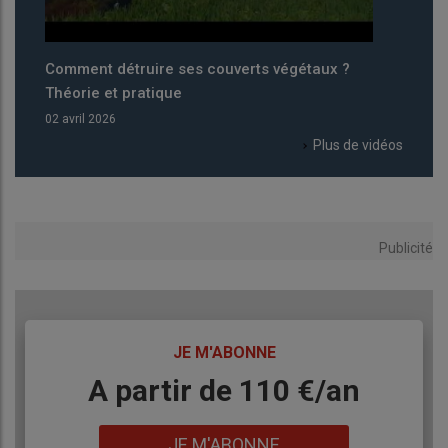
ruire ses couverts végétaux ?
Éclosion à la ferme en t
pratique
33 000 œufs
26 mars 2026
Plus de vidéos
Publicité
TITRE
JE M'ABONNE
Body
A partir de 110 €/an
Lien
JE M'ABONNE