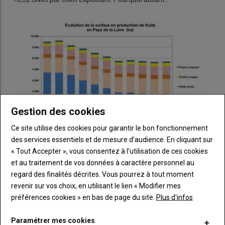
Gestion des cookies
Ce site utilise des cookies pour garantir le bon fonctionnement
des services essentiels et de mesure d’audience. En cliquant sur
« Tout Accepter », vous consentez à l’utilisation de ces cookies
et au traitement de vos données à caractère personnel au
La production fruitière en Pays de la Loire
regard des finalités décrites. Vous pourrez à tout moment
04 juillet 2019
revenir sur vos choix, en utilisant le lien « Modifier mes
Cinquième région française de production fruitière (tous fruits
préférences cookies » en bas de page du site.
Plus d'infos
confondus), la région des Pays de la Loire…
Paramétrer mes cookies