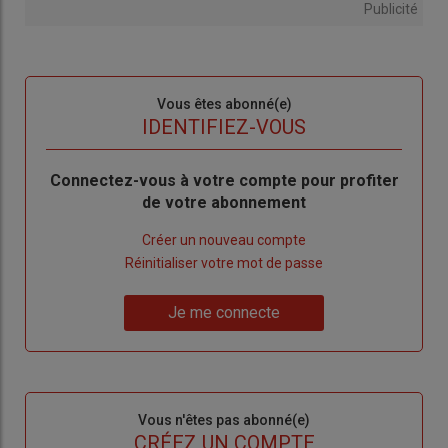
Publicité
Sous-
Vous êtes abonné(e)
titre
TITRE
IDENTIFIEZ-VOUS
Body
Connectez-vous à votre compte pour profiter
de votre abonnement
Lien
Créer un nouveau compte
"Créer
Lien
Réinitialiser votre mot de passe
un
"Réinitialiser
Lien
nouveau
votre
Je me connecte
"Je
compte"
mot
me
de
connecte"
passe"
Sous-
Vous n'êtes pas abonné(e)
titre
TITRE
CRÉEZ UN COMPTE