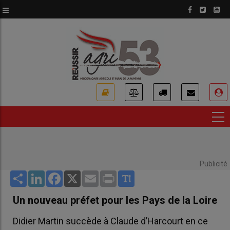
Aller
au
contenu
principal
USER
ACCOUNT
MENU
Publicité
Share
LinkedIn
Facebook
X
Email
Print
Un nouveau préfet pour les Pays de la Loire
Didier Martin succède à Claude d’Harcourt en ce