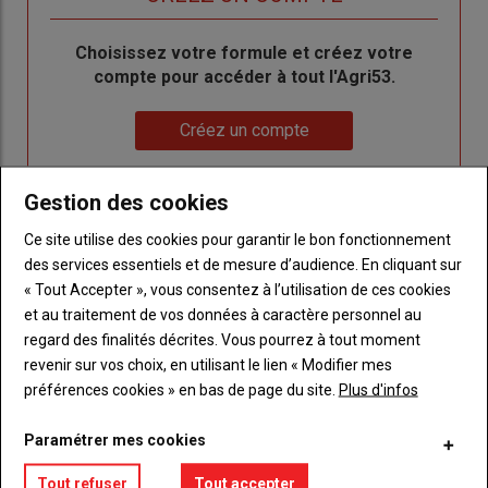
Body
Choisissez votre formule et créez votre
compte pour accéder à tout l'Agri53.
Lien
Créez un compte
Gestion des cookies
LES PLUS LUS
Ce site utilise des cookies pour garantir le bon fonctionnement
des services essentiels et de mesure d’audience. En cliquant sur
« Tout Accepter », vous consentez à l’utilisation de ces cookies
et au traitement de vos données à caractère personnel au
regard des finalités décrites. Vous pourrez à tout moment
revenir sur vos choix, en utilisant le lien « Modifier mes
préférences cookies » en bas de page du site.
Plus d'infos
Paramétrer mes cookies
Tout refuser
Tout accepter