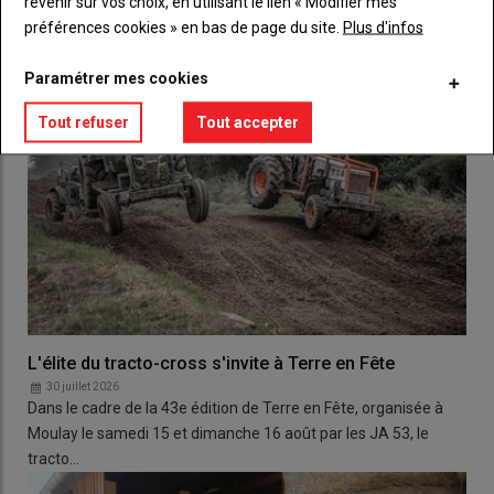
revenir sur vos choix, en utilisant le lien « Modifier mes
préférences cookies » en bas de page du site.
Plus d'infos
Paramétrer mes cookies
Tout refuser
Tout accepter
L'élite du tracto-cross s'invite à Terre en Fête
30 juillet 2026
Dans le cadre de la 43e édition de Terre en Fête, organisée à
Moulay le samedi 15 et dimanche 16 août par les JA 53, le
tracto…