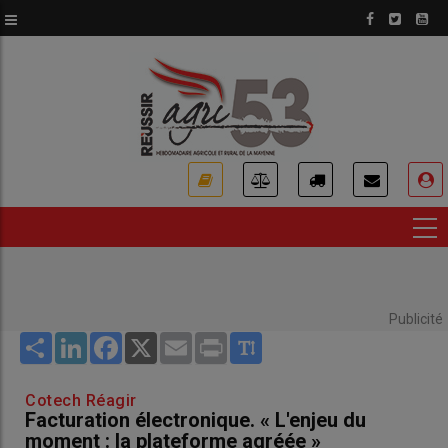
Aller
au
contenu
principal
USER
ACCOUNT
MENU
Publicité
Share
LinkedIn
Facebook
X
Email
Print
Cotech Réagir
Facturation électronique. « L'enjeu du
moment : la plateforme agréée »