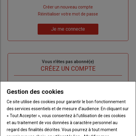
Lien
Créer un nouveau compte
"Créer
Lien
Réinitialiser votre mot de passe
un
"Réinitialiser
Lien
nouveau
votre
Je me connecte
"Je
compte"
mot
me
de
connecte"
passe"
Sous-
Vous n'êtes pas abonné(e)
titre
TITRE
CRÉEZ UN COMPTE
Body
Choisissez votre formule et créez votre
Gestion des cookies
compte pour accéder à tout l'Agri53.
Ce site utilise des cookies pour garantir le bon fonctionnement
Lien
Créez un compte
des services essentiels et de mesure d’audience. En cliquant sur
« Tout Accepter », vous consentez à l’utilisation de ces cookies
et au traitement de vos données à caractère personnel au
LES PLUS LUS
regard des finalités décrites. Vous pourrez à tout moment