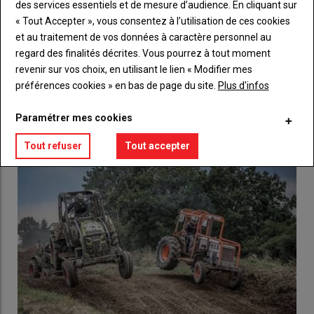
des services essentiels et de mesure d’audience. En cliquant sur
Body
Choisissez votre formule et créez votre
« Tout Accepter », vous consentez à l’utilisation de ces cookies
compte pour accéder à tout l'Agri53.
et au traitement de vos données à caractère personnel au
regard des finalités décrites. Vous pourrez à tout moment
Lien
Créez un compte
revenir sur vos choix, en utilisant le lien « Modifier mes
préférences cookies » en bas de page du site.
Plus d'infos
Paramétrer mes cookies
LES PLUS LUS
Tout refuser
Tout accepter