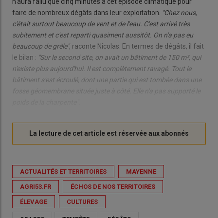
n'aura fallu que cinq minutes à cet épisode climatique pour
faire de nombreux dégâts dans leur exploitation.
"Chez nous,
c'était surtout beaucoup de vent et de l'eau. C'est arrivé très
subitement et c'est reparti quasiment aussitôt. On n'a pas eu
beaucoup de grêle"
, raconte Nicolas. En termes de dégâts, il fait
le bilan :
"Sur le second site, on avait un bâtiment de 150 m², qui
n'existe plus aujourd'hui. Il est complètement ravagé. Tout le
bâtiment s'est écroulé, dont une partie qui est tombée dans une
fosse géomembrane située juste à côté. Elle n'a pas supporté le
poids de la charpente"
.
ACTUALITÉS ET TERRITOIRES
MAYENNE
AGRI53.FR
ÉCHOS DE NOS TERRITOIRES
ÉLEVAGE
CULTURES