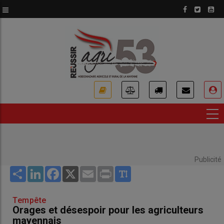
Aller
au
contenu
principal
USER
ACCOUNT
MENU
Publicité
Share
LinkedIn
Facebook
X
Email
Print
Tempête
Orages et désespoir pour les agriculteurs
mayennais