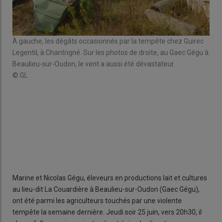
À gauche, les dégâts occasionnés par la tempête chez Guirec
Legentil, à Chantrigné. Sur les photos de droite, au Gaec Gégu à
Beaulieu-sur-Oudon, le vent a aussi été dévastateur.
© GL
Tem
© N
Marine et Nicolas Gégu, éleveurs en productions lait et cultures
au lieu-dit La Couardière à Beaulieu-sur-Oudon (Gaec Gégu),
ont été parmi les agriculteurs touchés par une violente
tempête la semaine dernière. Jeudi soir 25 juin, vers 20h30, il