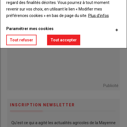
06 août 2026
regard des finalités décrites. Vous pourrez à tout moment
revenir sur vos choix, en utilisant le lien « Modifier mes
préférences cookies » en bas de page du site.
Plus d'infos
Paramétrer mes cookies
Tout refuser
Tout accepter
Publicité
INSCRIPTION NEWSLETTER
Qu’est ce qui a agité les actualités agricoles de la Mayenne