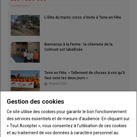
L'élite du tracto-cross s'invite à Terre en Fête
Bienvenue à la Ferme : la chèvrerie de la
Colmont est labellisée
Terre en Fête. « Tellement de choses à voir qu'il
faut venir les deux jours »
06 août 2026
Gestion des cookies
Le banc d'essai, la solution pour vérifier la
puissance de votre moteur
16 juillet 2026
Ce site utilise des cookies pour garantir le bon fonctionnement
des services essentiels et de mesure d’audience. En cliquant sur
« Tout Accepter », vous consentez à l’utilisation de ces cookies
Terrena. Moissons : une récolte 2026 «
exceptionnellement précoce »
et au traitement de vos données à caractère personnel au