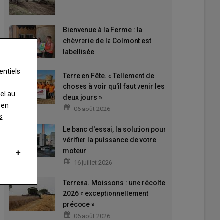
Bienvenue à la Ferme : la
chèvrerie de la Colmont est
labellisée
entiels
Terre en Fête. « Tellement de
choses à voir qu'il faut venir les
nel au
deux jours »
 en
06 août 2026
s
Le banc d'essai, la solution pour
vérifier la puissance de votre
moteur
16 juillet 2026
Terrena. Moissons : une récolte
2026 « exceptionnellement
précoce »
06 août 2026