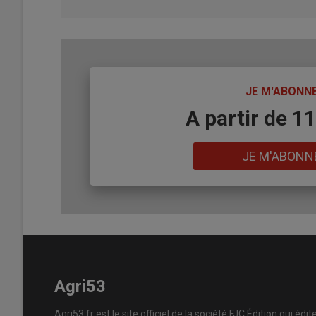
TITRE
JE M'ABONN
Body
A partir de 1
Lien
JE M'ABONN
Agri53
Agri53.fr est le site officiel de la société FJC Édition qui édit