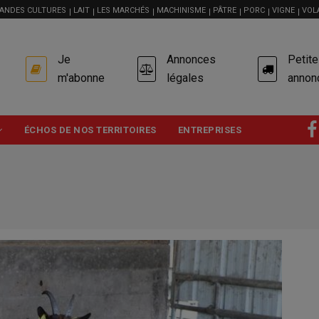
ANDES CULTURES
LAIT
LES MARCHÉS
MACHINISME
PÂTRE
PORC
VIGNE
VOL
USER
Je
Annonces
Petit
ACCOUNT
MENU
m'abonne
légales
annon
ÉCHOS DE NOS TERRITOIRES
ENTREPRISES