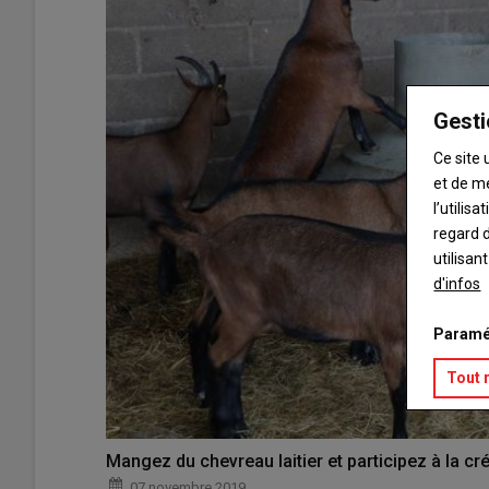
Gesti
Ce site 
et de m
l’utilis
regard d
utilisan
d'infos
Paramé
Tout 
Mangez du chevreau laitier et participez à la cré
07 novembre 2019