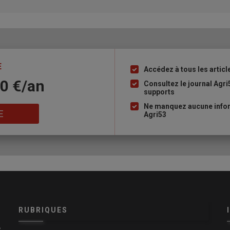
E
Accédez à tous les articl
Liste
10 €/an
à
Consultez le journal Agri
supports
puce
Ne manquez aucune infor
E
Agri53
RUBRIQUES
e