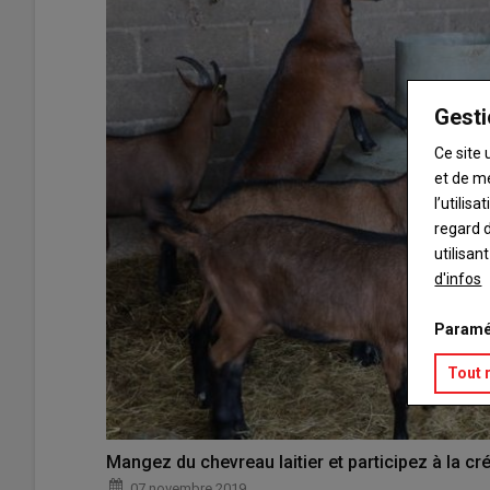
Gesti
Ce site 
et de m
l’utilis
regard d
utilisan
d'infos
Paramé
Tout 
Mangez du chevreau laitier et participez à la cré
07 novembre 2019