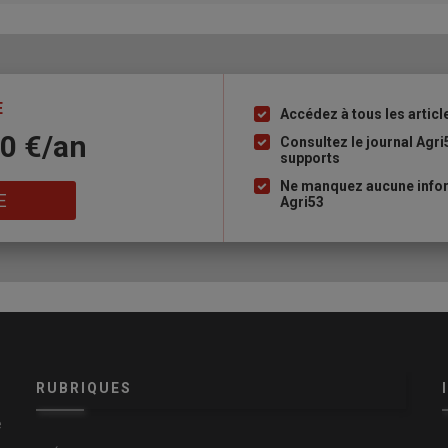
E
Accédez à tous les articl
Liste
10 €/an
à
Consultez le journal Agri
supports
puce
Ne manquez aucune infor
E
Agri53
RUBRIQUES
e