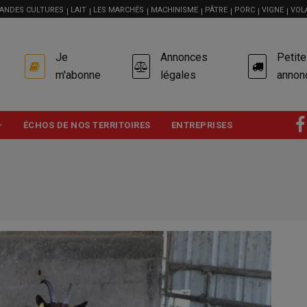
ANDES CULTURES
LAIT
LES MARCHÉS
MACHINISME
PÂTRE
PORC
VIGNE
VOL
USER
Je
Annonces
Petit
ACCOUNT
MENU
m'abonne
légales
annon
ÉCHOS DE NOS TERRITOIRES
ENTREPRISES