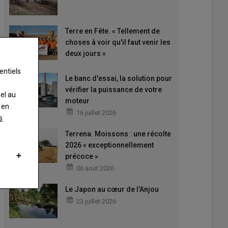
Terre en Fête. « Tellement de
choses à voir qu'il faut venir les
deux jours »
entiels
Le banc d'essai, la solution pour
vérifier la puissance de votre
nel au
moteur
 en
16 juillet 2026
s
Terrena. Moissons : une récolte
2026 « exceptionnellement
précoce »
06 août 2026
Le Japon au cœur de l'Anjou
23 juillet 2026