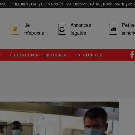
ANDES CULTURES
LAIT
LES MARCHÉS
MACHINISME
PÂTRE
PORC
VIGNE
VOL
USER
Je
Annonces
Petit
ACCOUNT
MENU
m'abonne
légales
annon
ÉCHOS DE NOS TERRITOIRES
ENTREPRISES