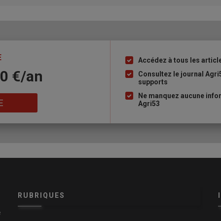
E
Accédez à tous les articl
Liste
10 €/an
à
Consultez le journal Agri
supports
puce
Ne manquez aucune infor
E
Agri53
RUBRIQUES
e