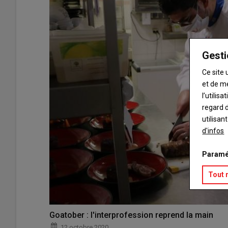
Gesti
Ce site 
et de m
l’utilis
regard d
utilisan
d'infos
Paramé
Tout 
Goatober : l'interprofession reprend la main
12 octobre 2020