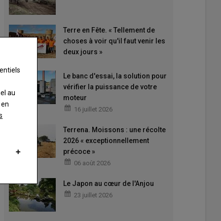
Terre en Fête. « Tellement de
choses à voir qu'il faut venir les
deux jours »
entiels
Le banc d'essai, la solution pour
vérifier la puissance de votre
nel au
moteur
 en
16 juillet 2026
s
Terrena. Moissons : une récolte
2026 « exceptionnellement
précoce »
06 août 2026
Le Japon au cœur de l'Anjou
23 juillet 2026