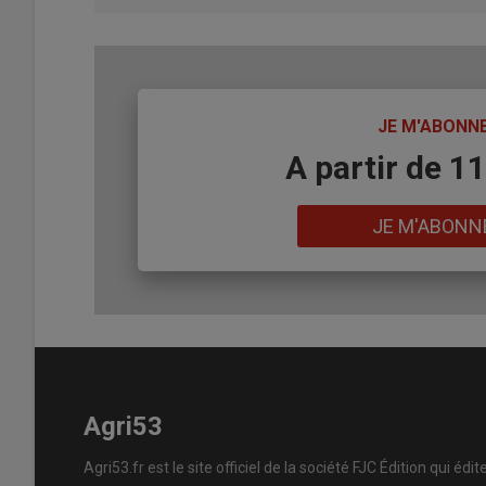
TITRE
JE M'ABONN
Body
A partir de 1
Lien
JE M'ABONN
Agri53
Agri53.fr est le site officiel de la société FJC Édition qui édit