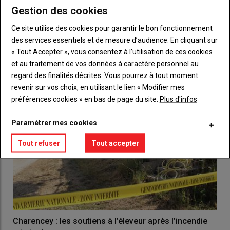
Incendie de l'usine Lubrizol à Rouen : un fonds
Gestion des cookies
d'urgence pour les éleveurs laitiers
Ce site utilise des cookies pour garantir le bon fonctionnement
04 octobre 2019
En raison de l'incendie de l'usine de Lubrizol, survenu le 26
des services essentiels et de mesure d’audience. En cliquant sur
septembre 2019, plus de 500 éleveurs sont dans…
« Tout Accepter », vous consentez à l’utilisation de ces cookies
et au traitement de vos données à caractère personnel au
regard des finalités décrites. Vous pourrez à tout moment
revenir sur vos choix, en utilisant le lien « Modifier mes
préférences cookies » en bas de page du site.
Plus d'infos
Paramétrer mes cookies
Tout refuser
Tout accepter
Charencey : les soutiens à l’éleveur après l’incendie