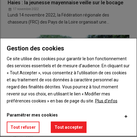
Haies : la jeunesse mayennaise veille sur le bocage
17 novembre 2022
Lundi 14 novembre 2022, la Fédération régionale des
chasseurs (FRC) des Pays de la Loire organisait une…
Gestion des cookies
Ce site utilise des cookies pour garantir le bon fonctionnement
des services essentiels et de mesure d’audience. En cliquant sur
« Tout Accepter », vous consentez à l’utilisation de ces cookies
et au traitement de vos données à caractère personnel au
regard des finalités décrites. Vous pourrez à tout moment
revenir sur vos choix, en utilisant le lien « Modifier mes
préférences cookies » en bas de page du site.
Plus d'infos
Paramétrer mes cookies
Stocker le carbone par une gestion optimisée des
Tout refuser
Tout accepter
haies