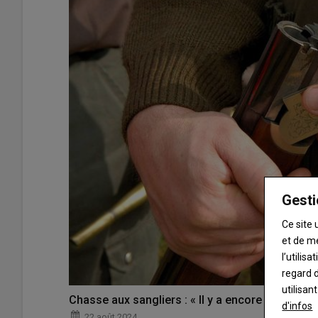
Gesti
Ce site 
et de m
l’utilis
regard d
utilisan
Chasse aux sangliers : « Il y a encore des verrou
d'infos
22 août 2024