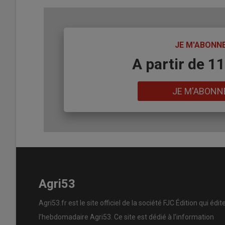
TITRE
JE M'ABONN
Body
A partir de 1
Lien
JE M'ABONN
Agri53
Agri53.fr est le site officiel de la société FJC Édition qui édit
l’hebdomadaire Agri53. Ce site est dédié à l’information