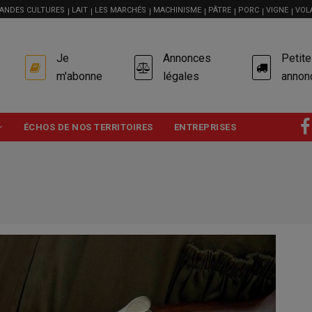
ANDES CULTURES
LAIT
LES MARCHÉS
MACHINISME
PÂTRE
PORC
VIGNE
VOL
USER
Je
Annonces
Petit
ACCOUNT
MENU
m'abonne
légales
annon
ÉCHOS DE NOS TERRITOIRES
ENTREPRISES