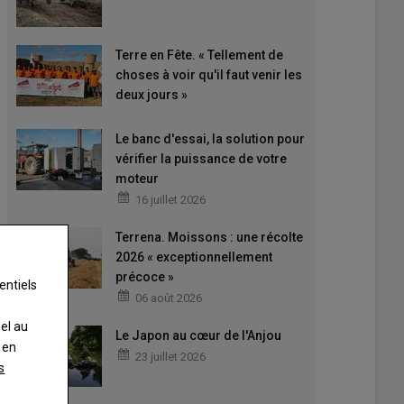
Terre en Fête. « Tellement de
choses à voir qu'il faut venir les
deux jours »
Le banc d'essai, la solution pour
vérifier la puissance de votre
moteur
16 juillet 2026
Terrena. Moissons : une récolte
2026 « exceptionnellement
précoce »
entiels
06 août 2026
nel au
Le Japon au cœur de l'Anjou
 en
23 juillet 2026
s