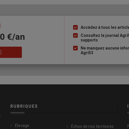
E
Accédez à tous les articl
Liste
10 €/an
à
Consultez le journal Agri
supports
puce
Ne manquez aucune infor
E
Agri53
RUBRIQUES
e
Élevage
Échos de nos territoires