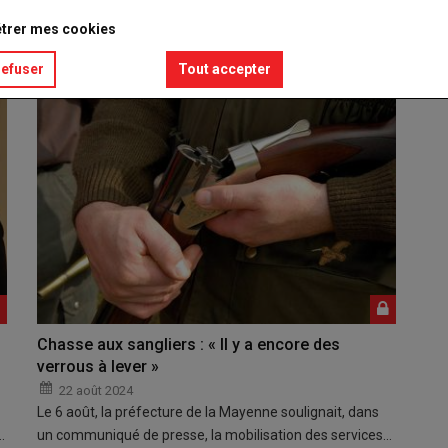
 un communiqué de presse, la mobilisation des services…
trer mes cookies
refuser
Tout accepter
Chasse aux sangliers : « Il y a encore des
verrous à lever »
22 août 2024
Le 6 août, la préfecture de la Mayenne soulignait, dans
…
un communiqué de presse, la mobilisation des services…