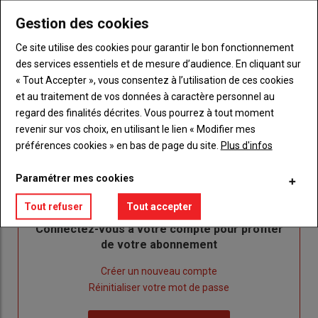
Gestion des cookies
Ce site utilise des cookies pour garantir le bon fonctionnement
des services essentiels et de mesure d’audience. En cliquant sur
« Tout Accepter », vous consentez à l’utilisation de ces cookies
et au traitement de vos données à caractère personnel au
Publicité
regard des finalités décrites. Vous pourrez à tout moment
revenir sur vos choix, en utilisant le lien « Modifier mes
préférences cookies » en bas de page du site.
Plus d'infos
Sous-
Vous êtes abonné(e)
Paramétrer mes cookies
titre
TITRE
IDENTIFIEZ-VOUS
Tout refuser
Tout accepter
Body
Connectez-vous à votre compte pour profiter
de votre abonnement
Lien
Créer un nouveau compte
"Créer
Lien
Réinitialiser votre mot de passe
un
"Réinitialiser
Lien