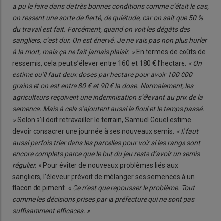
a pu le faire dans de très bonnes conditions comme c’était le cas,
on ressent une sorte de fierté, de quiétude, car on sait que 50 %
du travail est fait. Forcément, quand on voit les dégâts des
sangliers, c’est dur. On est énervé. Je ne vais pas non plus hurler
à la mort, mais ça ne fait jamais plaisir. »
En termes de coûts de
ressemis, cela peut s’élever entre 160 et 180 € l’hectare.
« On
estime qu’il faut deux doses par hectare pour avoir 100 000
grains et on est entre 80 € et 90 € la dose. Normalement, les
agriculteurs reçoivent une indemnisation s’élevant au prix de la
semence. Mais à cela s’ajoutent aussi le fioul et le temps passé.
»
Selon s’il doit retravailler le terrain, Samuel Gouel estime
devoir consacrer une journée à ses nouveaux semis.
« Il faut
aussi parfois trier dans les parcelles pour voir si les rangs sont
encore complets parce que le but du jeu reste d’avoir un semis
régulier. »
Pour éviter de nouveaux problèmes liés aux
sangliers, l’éleveur prévoit de mélanger ses semences à un
flacon de piment.
« Ce n’est que repousser le problème. Tout
comme les décisions prises par la préfecture qui ne sont pas
suffisamment efficaces. »