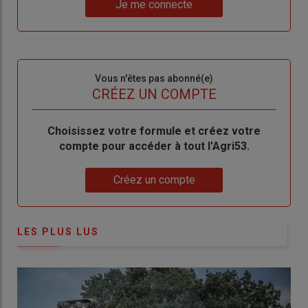
nouveau
votre
Je me connecte
"Je
compte"
mot
me
de
connecte"
passe"
Sous-
Vous n'êtes pas abonné(e)
titre
TITRE
CRÉEZ UN COMPTE
Body
Choisissez votre formule et créez votre
compte pour accéder à tout l'Agri53.
Lien
Créez un compte
LES PLUS LUS