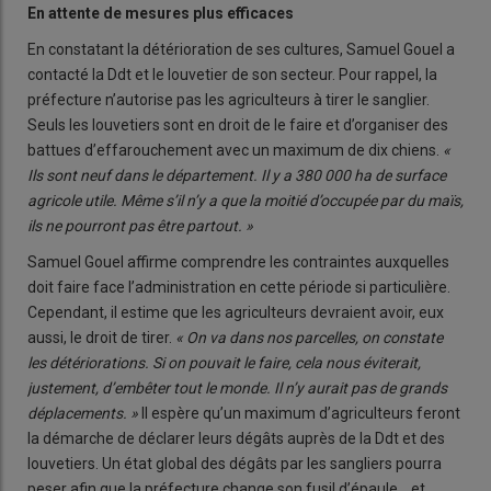
En attente de mesures plus efficaces
En constatant la détérioration de ses cultures, Samuel Gouel a
contacté la Ddt et le louvetier de son secteur. Pour rappel, la
préfecture n’autorise pas les agriculteurs à tirer le sanglier.
Seuls les louvetiers sont en droit de le faire et d’organiser des
battues d’effarouchement avec un maximum de dix chiens.
«
Ils sont neuf dans le département. Il y a 380 000 ha de surface
agricole utile. Même s’il n’y a que la moitié d’occupée par du maïs,
ils ne pourront pas être partout. »
Samuel Gouel affirme comprendre les contraintes auxquelles
doit faire face l’administration en cette période si particulière.
Cependant, il estime que les agriculteurs devraient avoir, eux
aussi, le droit de tirer.
« On va dans nos parcelles, on constate
les détériorations. Si on pouvait le faire, cela nous éviterait,
justement, d’embêter tout le monde. Il n’y aurait pas de grands
déplacements. »
Il espère qu’un maximum d’agriculteurs feront
la démarche de déclarer leurs dégâts auprès de la Ddt et des
louvetiers. Un état global des dégâts par les sangliers pourra
peser afin que la préfecture change son fusil d’épaule… et