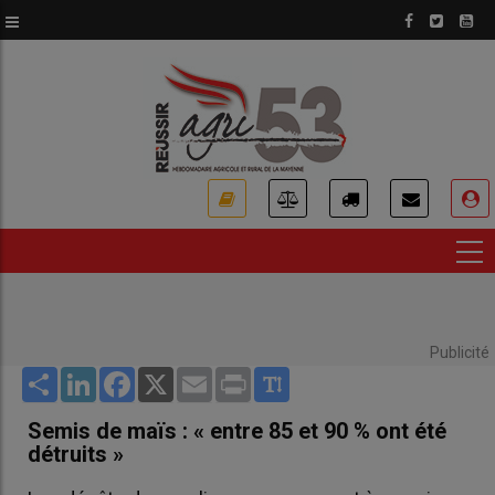
Aller
au
contenu
principal
USER
ACCOUNT
MENU
Publicité
Share
LinkedIn
Facebook
X
Email
Print
Semis de maïs : « entre 85 et 90 % ont été
détruits »