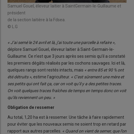
Samuel Gouel, éleveur laitier à SaintGermain-le-Guillaume et
président
de la section laitière à la Fdsea.
© L.G
« J’ai semé le 24 avril et là, j’ai toute une parcelle à refaire »,
déplore Samuel Gouel, éleveur laitier à Saint-Germain-le-
Guillaume. Ce n’est que 3 jours après ses semis qu’il a constaté
les premiers dégâts réalisés par les cochons sauvages. Ici et là,
quelques rangs sont restés intacts, mais
« entre 85 et 90 % ont
été détruits »
, estime l’agriculteur.
« C’est sûrement une mère et
ses petits qui ont fait ça, car on voit qu’il y a des petites traces.
On voit quelques traces fraîches de temps en temps donc on voit
qu’ils reviennent un peu. »
Obligation de ressemer
Au total, 1,20 ha est à ressemer. Une tâche à faire rapidement
pour éviter que les nouveaux semis ne soient trop en retard par
rapport aux autres parcelles.
« Quand on vient de semer, que l’on