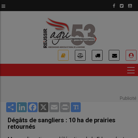
Aller
au
contenu
principal
USER
ACCOUNT
MENU
Publicité
Share
LinkedIn
Facebook
X
Email
Print
Dégâts de sangliers : 10 ha de prairies
retournés