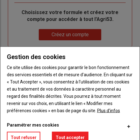
Body
Choisissez votre formule et créez votre
compte pour accéder à tout l'Agri53.
Lien
Créez un compte
Gestion des cookies
LES PLUS LUS
Ce site utilise des cookies pour garantir le bon fonctionnement
des services essentiels et de mesure d’audience. En cliquant sur
« Tout Accepter », vous consentez à l’utilisation de ces cookies
et au traitement de vos données à caractère personnel au
regard des finalités décrites. Vous pourrez à tout moment
revenir sur vos choix, en utilisant le lien « Modifier mes
préférences cookies » en bas de page du site.
Plus d'infos
Paramétrer mes cookies
Tout refuser
Tout accepter