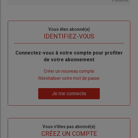
Publicité
Sous-
Vous êtes abonné(e)
titre
TITRE
IDENTIFIEZ-VOUS
Body
Connectez-vous à votre compte pour profiter
de votre abonnement
Lien
Créer un nouveau compte
"Créer
Lien
Réinitialiser votre mot de passe
un
"Réinitialiser
Lien
nouveau
votre
Je me connecte
"Je
compte"
mot
me
de
connecte"
passe"
Sous-
Vous n'êtes pas abonné(e)
titre
TITRE
CRÉEZ UN COMPTE