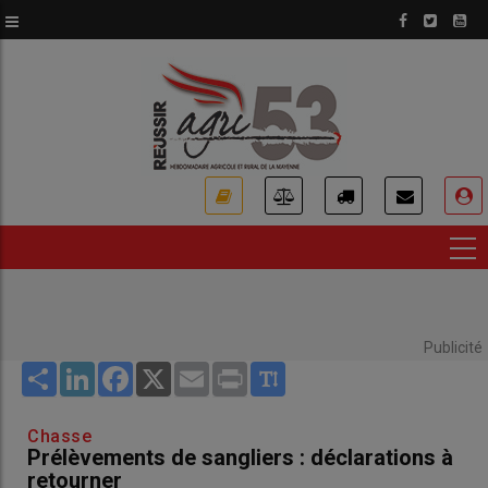
Aller
au
contenu
principal
USER
ACCOUNT
MENU
Publicité
Share
LinkedIn
Facebook
X
Email
Print
Chasse
Prélèvements de sangliers : déclarations à
retourner