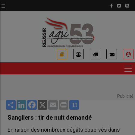
Aller
au
contenu
principal
USER
ACCOUNT
MENU
Publicité
Share
LinkedIn
Facebook
X
Email
Print
Sangliers : tir de nuit demandé
En raison des nombreux dégâts observés dans