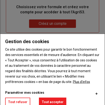
Body
Choisissez votre formule et créez votre
compte pour accéder à tout l'Agri53.
Lien
Créez un compte
Gestion des cookies
LES PLUS LUS
Ce site utilise des cookies pour garantir le bon fonctionnement
des services essentiels et de mesure d’audience. En cliquant sur
« Tout Accepter », vous consentez à l’utilisation de ces cookies
et au traitement de vos données à caractère personnel au
regard des finalités décrites. Vous pourrez à tout moment
revenir sur vos choix, en utilisant le lien « Modifier mes
préférences cookies » en bas de page du site.
Plus d'infos
Paramétrer mes cookies
Tout refuser
Tout accepter