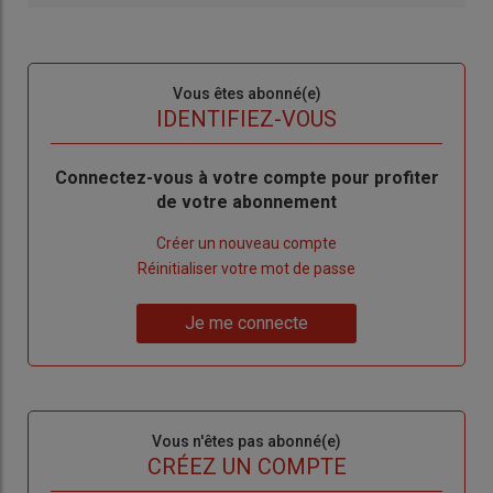
Sous-
Vous êtes abonné(e)
titre
TITRE
IDENTIFIEZ-VOUS
Body
Connectez-vous à votre compte pour profiter
de votre abonnement
Lien
Créer un nouveau compte
"Créer
Lien
Réinitialiser votre mot de passe
un
"Réinitialiser
Lien
nouveau
votre
Je me connecte
"Je
compte"
mot
me
de
connecte"
passe"
Sous-
Vous n'êtes pas abonné(e)
titre
TITRE
CRÉEZ UN COMPTE