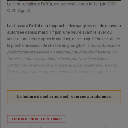
Le tir du sanglier, à l'affût, est autorisé depuis le 1er juin 2021.
© VG-Agri53
La chasse à l’affût et à l’approche des sangliers est de nouveau
er
autorisée depuis mardi 1
juin, une heure avant le lever du
soleil et une heure après le coucher, et ce jusqu’à l’ouverture de
la prochaine saison de chasse au gros gibier.
« Une autorisation
préfectorale est délivrée
au détenteur du droit de chasse ou au
fermier, et dans les conditions fixées par l’arrêté en vigueur
portant sur l’exercice de la chasse du gibier sédentaire : à partir
d’un mirador d’une hauteur minimale d’un mètre »,
rappelle la
DDT.
ÉCHOS DE NOS TERRITOIRES