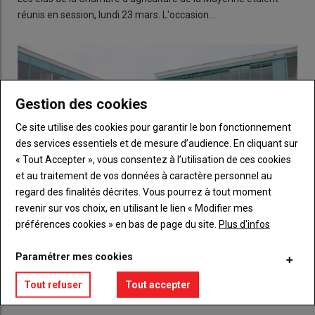
réunis en session, lundi 23 mars. L'occasion…
Gestion des cookies
Ce site utilise des cookies pour garantir le bon fonctionnement
des services essentiels et de mesure d’audience. En cliquant sur
« Tout Accepter », vous consentez à l’utilisation de ces cookies
et au traitement de vos données à caractère personnel au
regard des finalités décrites. Vous pourrez à tout moment
revenir sur vos choix, en utilisant le lien « Modifier mes
préférences cookies » en bas de page du site.
Plus d'infos
Ce que souhaitent les futurs agriculteurs
Paramétrer mes cookies
24 novembre 2022
En octobre 2022, la Chambre d’agriculture de la Mayenne
Tout refuser
Tout accepter
lançait une grande enquête auprès de jeunes en…